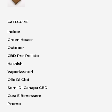
di
40.00 CHF
prezzo:
da
20.00 CHF
CATEGORIE
a
40.00 CHF
Indoor
Green House
Outdoor
CBD Pre-Rollato
Hashish
Vaporizzatori
Olio Di Cbd
Semi Di Canapa CBD
Cura E Benessere
Promo