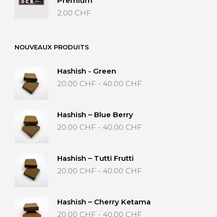
Premium
2.00
CHF
NOUVEAUX PRODUITS
Hashish - Green
Fascia
20.00
CHF
-
40.00
CHF
di
prezzo:
da
Hashish – Blue Berry
20.00 CHF
Fascia
20.00
CHF
-
40.00
CHF
a
di
40.00 CHF
prezzo:
da
Hashish – Tutti Frutti
20.00 CHF
Fascia
20.00
CHF
-
40.00
CHF
a
di
40.00 CHF
prezzo:
da
Hashish – Cherry Ketama
20.00 CHF
Fascia
20.00
CHF
-
40.00
CHF
a