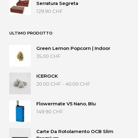
Serratura Segreta
a
129.90
CHF
65.00 CHF
ULTIMO PRODOTTO
Green Lemon Popcorn | Indoor
35.00
CHF
ICEROCK
Fascia
20.00
CHF
-
40.00
CHF
di
prezzo:
da
Flowermate V5 Nano, Blu
20.00 CHF
149.90
CHF
a
40.00 CHF
Carte Da Rotolamento OCB Slim