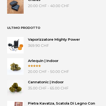
20.00 CHF
Fascia
20.00
CHF
-
40.00
CHF
a
di
40.00 CHF
prezzo:
da
20.00 CHF
ULTIMO PRODOTTO
a
40.00 CHF
Vaporizzatore Mighty Power
369.90
CHF
Arlequin | Indoor
Fascia
Valutato
20.00
CHF
-
50.00
CHF
5.00
su 5
di
prezzo:
Cannatonic | Indoor
da
Fascia
35.00
CHF
-
65.00
CHF
20.00 CHF
di
a
prezzo:
50.00 CHF
da
Pietra Kavatza, Scatola Di Legno Con
35.00 CHF