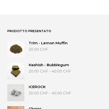
PRODOTTO PRESENTATO
Trim - Lemon Muffin
20.00
CHF
Hashish - Bubblegum
Fascia
20.00
CHF
-
40.00
CHF
di
prezzo:
da
ICEROCK
20.00 CHF
Fascia
20.00
CHF
-
40.00
CHF
a
di
40.00 CHF
prezzo:
da
Charas