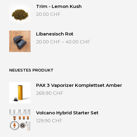
25.00 CHF
Trim - Lemon Kush
20.00
CHF
Libanesisch Rot
Preisspanne:
20.00
CHF
–
40.00
CHF
20.00 CHF
bis
40.00 CHF
NEUESTES PRODUKT
PAX 3 Vaporizer Komplettset Amber
269.90
CHF
Volcano Hybrid Starter Set
129.90
CHF