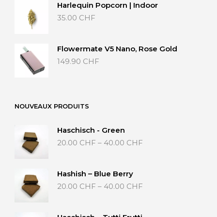
Harlequin Popcorn | Indoor
35.00
CHF
Flowermate V5 Nano, Rose Gold
149.90
CHF
NOUVEAUX PRODUITS
Haschisch - Green
Preisspanne:
20.00
CHF
–
40.00
CHF
20.00 CHF
bis
40.00 CHF
Hashish – Blue Berry
Preisspanne:
20.00
CHF
–
40.00
CHF
20.00 CHF
bis
40.00 CHF