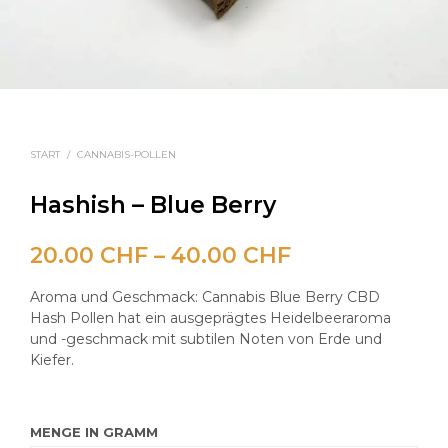
START
/
CANNABIS-POLLEN
Hashish – Blue Berry
Preisspanne:
20.00
CHF
–
40.00
CHF
20.00 CHF
Aroma und Geschmack: Cannabis Blue Berry CBD
bis
Hash Pollen hat ein ausgeprägtes Heidelbeeraroma
und -geschmack mit subtilen Noten von Erde und
40.00 CHF
Kiefer.
MENGE IN GRAMM