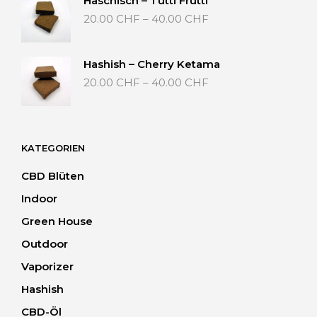
Haschisch – Tutti Frutti
Preisspanne:
20.00
CHF
–
40.00
CHF
20.00 CHF
bis
40.00 CHF
Hashish – Cherry Ketama
Preisspanne:
20.00
CHF
–
40.00
CHF
20.00 CHF
bis
40.00 CHF
KATEGORIEN
CBD Blüten
Indoor
Green House
Outdoor
Vaporizer
Hashish
CBD-Öl