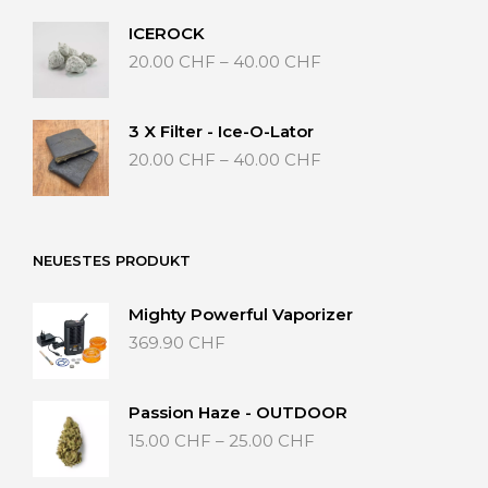
ICEROCK
Preisspanne:
20.00
CHF
–
40.00
CHF
20.00 CHF
bis
40.00 CHF
3 X Filter - Ice-O-Lator
Preisspanne:
20.00
CHF
–
40.00
CHF
20.00 CHF
bis
40.00 CHF
NEUESTES PRODUKT
Mighty Powerful Vaporizer
369.90
CHF
Passion Haze - OUTDOOR
Preisspanne:
15.00
CHF
–
25.00
CHF
15.00 CHF
bis