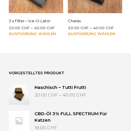
der
der
Produktseite
Prod
gewählt
gew
3 x Filter – Ice-O-Lator
Charas
werden
wer
Preisspanne:
Preissp
20.00
CHF
–
40.00
CHF
20.00
CHF
–
40.00
CHF
20.00 CHF
Dieses
20.00 C
Die
AUSFÜHRUNG WÄHLEN
AUSFÜHRUNG WÄHLEN
bis
bis
Produkt
Pro
40.00 CHF
40.00 C
weist
weis
mehrere
meh
Varianten
Vari
auf.
auf.
Die
Die
VORGESTELLTES PRODUKT
Optionen
Opt
können
kön
Haschisch – Tutti Frutti
auf
auf
Preisspanne:
20.00
CHF
–
40.00
CHF
der
der
20.00 CHF
Produktseite
Prod
bis
gewählt
gew
40.00 CHF
werden
wer
CBD-Öl 3% FULL SPECTRUM Für
Katzen
18.00
CHF