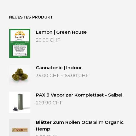
40.00 CHF
NEUESTES PRODUKT
Lemon | Green House
20.00
CHF
Cannatonic | Indoor
Preisspanne:
35.00
CHF
–
65.00
CHF
35.00 CHF
bis
65.00 CHF
PAX 3 Vaporizer Komplettset - Salbei
269.90
CHF
Blätter Zum Rollen OCB Slim Organic
Hemp