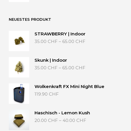
NEUESTES PRODUKT
STRAWBERRY | Indoor
Preisspanne:
35.00
CHF
–
65.00
CHF
35.00 CHF
bis
65.00 CHF
Skunk | Indoor
Preisspanne:
35.00
CHF
–
65.00
CHF
35.00 CHF
bis
65.00 CHF
Wolkenkraft FX Mini Night Blue
119.90
CHF
Haschisch - Lemon Kush
Preisspanne:
20.00
CHF
–
40.00
CHF
20.00 CHF
bis