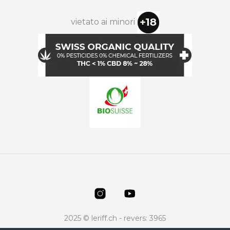
vietato ai minori
2025 © leriff.ch - revers: 3965