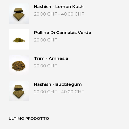
Hashish - Lemon Kush
Fascia
20.00
CHF
-
40.00
CHF
di
prezzo:
da
Polline Di Cannabis Verde
20.00 CHF
20.00
CHF
a
40.00 CHF
Trim - Amnesia
20.00
CHF
Hashish - Bubblegum
Fascia
20.00
CHF
-
40.00
CHF
di
prezzo:
da
20.00 CHF
ULTIMO PRODOTTO
a
40.00 CHF