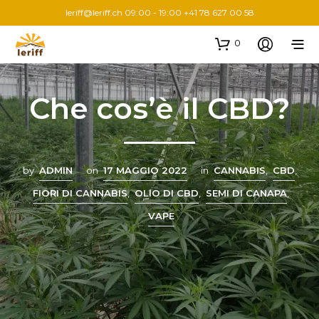
leriff@leriff.ch
09:00 - 19:00 +41 78 627 00 58
0
Che cos’è il CBD?
by
ADMIN
on
17 MAGGIO 2022
in
CANNABIS
,
CBD
,
FIORI DI CANNABIS
,
OLIO DI CBD
,
SEMI DI CANAPA
,
VAPE