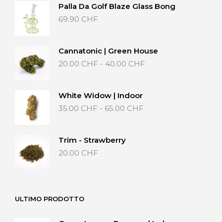
Palla Da Golf Blaze Glass Bong
69.90
CHF
Cannatonic | Green House
Fascia
20.00
CHF
-
40.00
CHF
di
prezzo:
da
White Widow | Indoor
20.00 CHF
Fascia
35.00
CHF
-
65.00
CHF
a
di
40.00 CHF
prezzo:
da
Trim - Strawberry
35.00 CHF
20.00
CHF
a
65.00 CHF
ULTIMO PRODOTTO