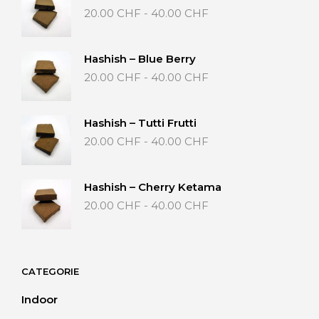
Fascia
20.00
CHF
-
40.00
CHF
di
prezzo:
da
Hashish – Blue Berry
20.00 CHF
Fascia
20.00
CHF
-
40.00
CHF
a
di
40.00 CHF
prezzo:
da
Hashish – Tutti Frutti
20.00 CHF
Fascia
20.00
CHF
-
40.00
CHF
a
di
40.00 CHF
prezzo:
da
Hashish – Cherry Ketama
20.00 CHF
Fascia
20.00
CHF
-
40.00
CHF
a
di
40.00 CHF
prezzo:
da
20.00 CHF
CATEGORIE
a
40.00 CHF
Indoor