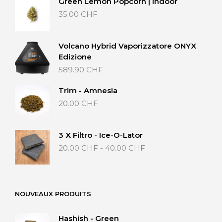
Green Lemon Popcorn | Indoor
35.00
CHF
Volcano Hybrid Vaporizzatore ONYX
Edizione
589.90
CHF
Trim - Amnesia
20.00
CHF
3 X Filtro - Ice-O-Lator
Fascia
20.00
CHF
-
40.00
CHF
di
prezzo:
da
20.00 CHF
NOUVEAUX PRODUITS
a
40.00 CHF
Hashish - Green