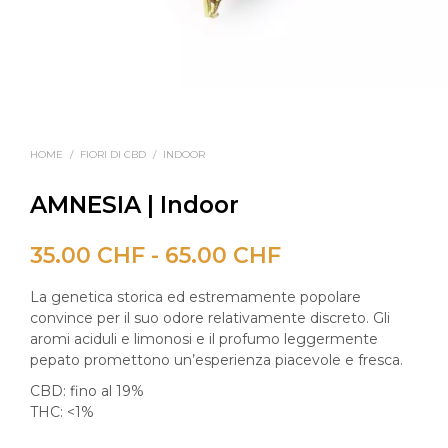
HOME
/
FIORI DI CBD
/
INDOOR
AMNESIA | Indoor
Fascia
35.00
CHF
-
65.00
CHF
di
La genetica storica ed estremamente popolare
prezzo:
convince per il suo odore relativamente discreto. Gli
aromi aciduli e limonosi e il profumo leggermente
da
pepato promettono un’esperienza piacevole e fresca.
35.00 CHF
CBD: fino al 19%
THC: <1%
a