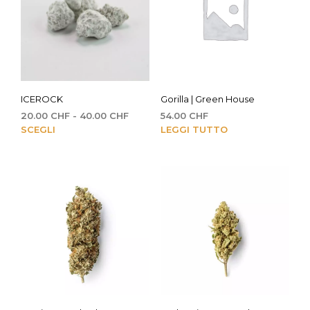
ICEROCK
Gorilla | Green House
Fascia
20.00
CHF
-
40.00
CHF
54.00
CHF
di
Questo
SCEGLI
LEGGI TUTTO
prezzo:
prodotto
da
ha
20.00 CHF
più
a
varianti.
40.00 CHF
Le
opzioni
possono
essere
scelte
nella
pagina
del