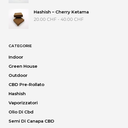
40.00 CHF
prezzo:
da
Hashish – Cherry Ketama
20.00 CHF
Fascia
20.00
CHF
-
40.00
CHF
a
di
40.00 CHF
prezzo:
da
20.00 CHF
CATEGORIE
a
40.00 CHF
Indoor
Green House
Outdoor
CBD Pre-Rollato
Hashish
Vaporizzatori
Olio Di Cbd
Semi Di Canapa CBD