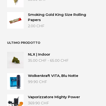
Smoking Gold King Size Rolling
Papers
2.00
CHF
ULTIMO PRODOTTO
NLX | Indoor
Fascia
35.00
CHF
-
65.00
CHF
di
prezzo:
da
Wolkenkraft VITA, Blu Notte
35.00 CHF
99.90
CHF
a
65.00 CHF
Vaporizzatore Mighty Power
369.90
CHF