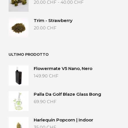
Fascia
20.00
CHF
-
40.00
CHF
di
prezzo:
da
Trim - Strawberry
20.00 CHF
20.00
CHF
a
40.00 CHF
ULTIMO PRODOTTO
Flowermate V5 Nano, Nero
149.90
CHF
Palla Da Golf Blaze Glass Bong
69.90
CHF
Harlequin Popcorn | Indoor
35.00
CHF