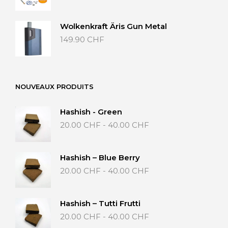
Wolkenkraft Äris Gun Metal
149.90
CHF
NOUVEAUX PRODUITS
Hashish - Green
Fascia
20.00
CHF
-
40.00
CHF
di
prezzo:
da
Hashish – Blue Berry
20.00 CHF
Fascia
20.00
CHF
-
40.00
CHF
a
di
40.00 CHF
prezzo:
da
Hashish – Tutti Frutti
20.00 CHF
Fascia
20.00
CHF
-
40.00
CHF
a
di