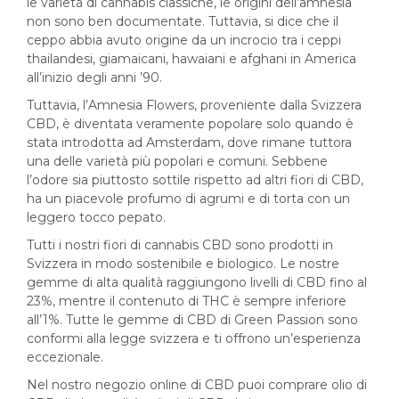
le varietà di cannabis classiche, le origini dell’amnesia
non sono ben documentate. Tuttavia, si dice che il
ceppo abbia avuto origine da un incrocio tra i ceppi
thailandesi, giamaicani, hawaiani e afghani in America
all’inizio degli anni ’90.
Tuttavia, l’Amnesia Flowers, proveniente dalla Svizzera
CBD, è diventata veramente popolare solo quando è
stata introdotta ad Amsterdam, dove rimane tuttora
una delle varietà più popolari e comuni. Sebbene
l’odore sia piuttosto sottile rispetto ad altri fiori di CBD,
ha un piacevole profumo di agrumi e di torta con un
leggero tocco pepato.
Tutti i nostri fiori di cannabis CBD sono prodotti in
Svizzera in modo sostenibile e biologico. Le nostre
gemme di alta qualità raggiungono livelli di CBD fino al
23%, mentre il contenuto di THC è sempre inferiore
all’1%. Tutte le gemme di CBD di Green Passion sono
conformi alla legge svizzera e ti offrono un’esperienza
eccezionale.
Nel nostro negozio online di CBD puoi comprare olio di