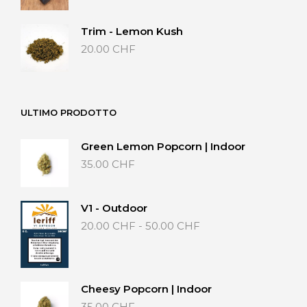
prezzo:
da
Trim - Lemon Kush
20.00 CHF
20.00
CHF
a
40.00 CHF
ULTIMO PRODOTTO
Green Lemon Popcorn | Indoor
35.00
CHF
V1 - Outdoor
Fascia
20.00
CHF
-
50.00
CHF
di
prezzo:
da
20.00 CHF
Cheesy Popcorn | Indoor
a
50.00 CHF
35.00
CHF