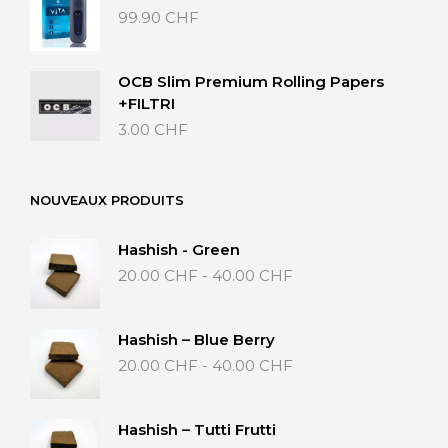
50.00 CHF
99.90
CHF
OCB Slim Premium Rolling Papers
+FILTRI
3.00
CHF
NOUVEAUX PRODUITS
Hashish - Green
Fascia
20.00
CHF
-
40.00
CHF
di
prezzo:
da
Hashish – Blue Berry
20.00 CHF
Fascia
20.00
CHF
-
40.00
CHF
a
di
40.00 CHF
prezzo:
da
Hashish – Tutti Frutti
20.00 CHF