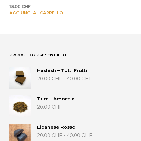
18.00
CHF
AGGIUNGI AL CARRELLO
PRODOTTO PRESENTATO
Hashish – Tutti Frutti
Fascia
20.00
CHF
-
40.00
CHF
di
prezzo:
da
Trim - Amnesia
20.00 CHF
20.00
CHF
a
40.00 CHF
Libanese Rosso
Fascia
20.00
CHF
-
40.00
CHF
di