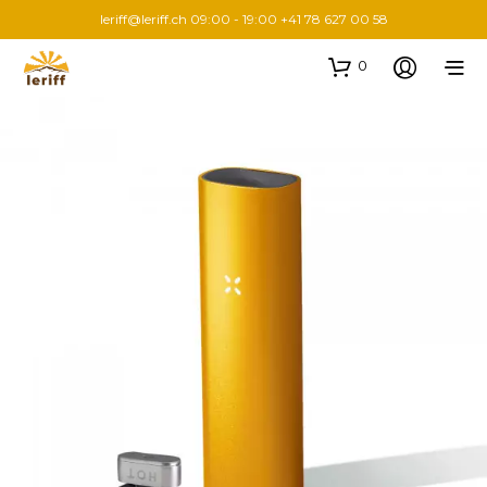
leriff@leriff.ch
09:00 - 19:00 +41 78 627 00 58
0