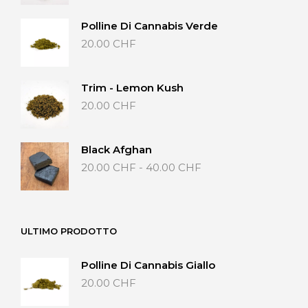
prezzo:
da
Polline Di Cannabis Verde
20.00 CHF
20.00
CHF
a
40.00 CHF
Trim - Lemon Kush
20.00
CHF
Black Afghan
Fascia
20.00
CHF
-
40.00
CHF
di
prezzo:
da
20.00 CHF
ULTIMO PRODOTTO
a
40.00 CHF
Polline Di Cannabis Giallo
20.00
CHF