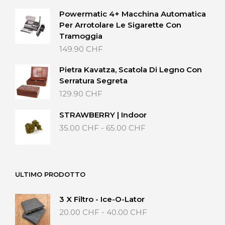
Powermatic 4+ Macchina Automatica
Per Arrotolare Le Sigarette Con
Tramoggia
149.90
CHF
Pietra Kavatza, Scatola Di Legno Con
Serratura Segreta
129.90
CHF
STRAWBERRY | Indoor
Fascia
35.00
CHF
-
65.00
CHF
di
prezzo:
da
35.00 CHF
ULTIMO PRODOTTO
a
65.00 CHF
3 X Filtro - Ice-O-Lator
Fascia
20.00
CHF
-
40.00
CHF
di