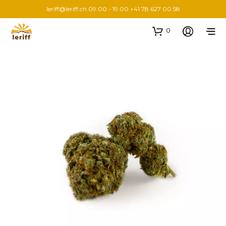
leriff@leriff.ch
09:00 - 19:00 +41 78 627 00 58
0