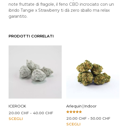
note fruttate di fragole, il feno CBD incrociato con un
ibrido Tangie x Strawberry ti dà zero sballo ma relax
garantito.
PRODOTTI CORRELATI
ICEROCK
Arlequin | Indoor
Fascia
20.00
CHF
-
40.00
CHF
Valutato
di
Questo
Fascia
20.00
CHF
-
50.00
CHF
SCEGLI
5.00
su 5
prezzo:
di
Que
prodotto
SCEGLI