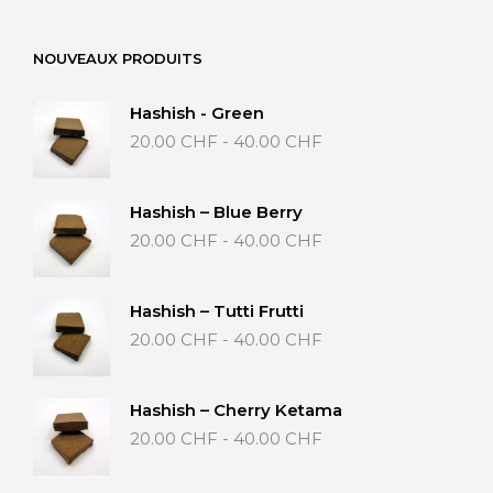
NOUVEAUX PRODUITS
Hashish - Green
Fascia
20.00
CHF
-
40.00
CHF
di
prezzo:
da
Hashish – Blue Berry
20.00 CHF
Fascia
20.00
CHF
-
40.00
CHF
a
di
40.00 CHF
prezzo:
da
Hashish – Tutti Frutti
20.00 CHF
Fascia
20.00
CHF
-
40.00
CHF
a
di
40.00 CHF
prezzo:
da
Hashish – Cherry Ketama
20.00 CHF
Fascia
20.00
CHF
-
40.00
CHF
a
di
40.00 CHF
prezzo: