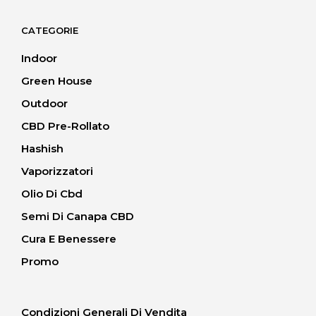
da
20.00 CHF
CATEGORIE
a
40.00 CHF
Indoor
Green House
Outdoor
CBD Pre-Rollato
Hashish
Vaporizzatori
Olio Di Cbd
Semi Di Canapa CBD
Cura E Benessere
Promo
Condizioni Generali Di Vendita