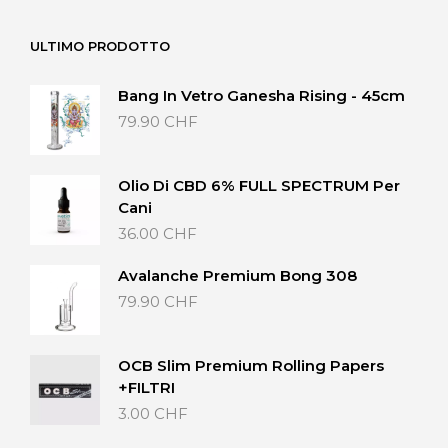
da
20.00 CHF
ULTIMO PRODOTTO
a
40.00 CHF
Bang In Vetro Ganesha Rising - 45cm
79.90
CHF
Olio Di CBD 6% FULL SPECTRUM Per
Cani
36.00
CHF
Avalanche Premium Bong 308
79.90
CHF
OCB Slim Premium Rolling Papers
+FILTRI
3.00
CHF