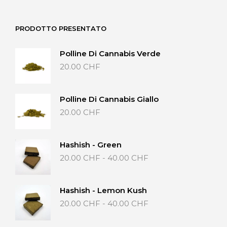
varianti.
esse
50.00 CHF
Le
scel
opzioni
nell
PRODOTTO PRESENTATO
possono
pag
essere
del
Polline Di Cannabis Verde
scelte
prod
20.00
CHF
nella
pagina
del
prodotto
Polline Di Cannabis Giallo
20.00
CHF
Hashish - Green
Fascia
20.00
CHF
-
40.00
CHF
di
prezzo:
da
Hashish - Lemon Kush
20.00 CHF
Fascia
20.00
CHF
-
40.00
CHF
a
di
40.00 CHF
prezzo: