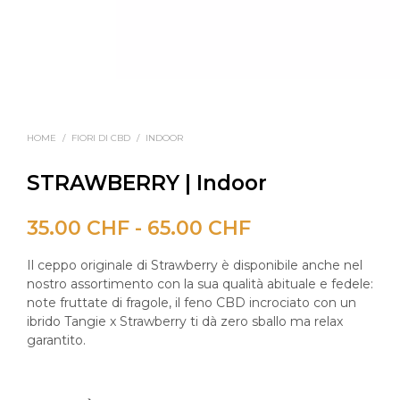
HOME
/
FIORI DI CBD
/
INDOOR
STRAWBERRY | Indoor
Fascia
35.00
CHF
-
65.00
CHF
di
Il ceppo originale di Strawberry è disponibile anche nel
prezzo:
nostro assortimento con la sua qualità abituale e fedele:
note fruttate di fragole, il feno CBD incrociato con un
da
ibrido Tangie x Strawberry ti dà zero sballo ma relax
garantito.
35.00 CHF
a