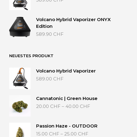
Volcano Hybrid Vaporizer ONYX
Edition
589.90
CHF
NEUESTES PRODUKT
Volcano Hybrid Vaporizer
589.00
CHF
Cannatonic | Green House
Preisspanne:
20.00
CHF
–
40.00
CHF
20.00 CHF
bis
40.00 CHF
Passion Haze - OUTDOOR
Preisspanne:
15.00
CHF
–
25.00
CHF