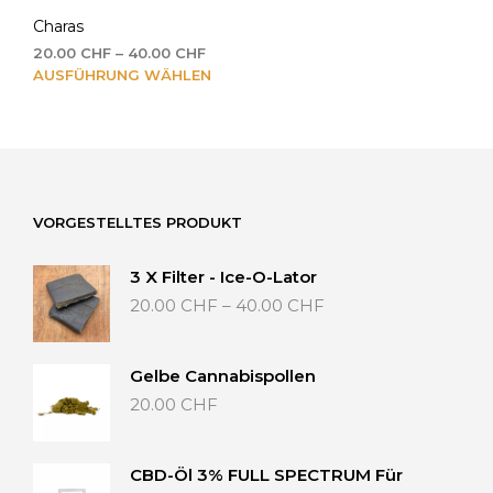
Charas
Preisspanne:
20.00
CHF
–
40.00
CHF
20.00 CHF
Dieses
AUSFÜHRUNG WÄHLEN
bis
Produkt
40.00 CHF
weist
mehrere
Varianten
auf.
Die
VORGESTELLTES PRODUKT
Optionen
können
3 X Filter - Ice-O-Lator
auf
Preisspanne:
20.00
CHF
–
40.00
CHF
der
20.00 CHF
Produktseite
bis
gewählt
40.00 CHF
werden
Gelbe Cannabispollen
20.00
CHF
CBD-Öl 3% FULL SPECTRUM Für