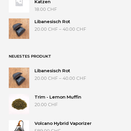
Katzen
18.00
CHF
Libanesisch Rot
Preisspanne:
20.00
CHF
–
40.00
CHF
20.00 CHF
bis
40.00 CHF
NEUESTES PRODUKT
Libanesisch Rot
Preisspanne:
20.00
CHF
–
40.00
CHF
20.00 CHF
bis
40.00 CHF
Trim - Lemon Muffin
20.00
CHF
Volcano Hybrid Vaporizer
589.00
CHF