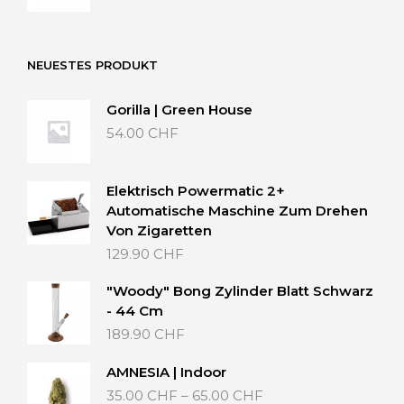
NEUESTES PRODUKT
Gorilla | Green House
54.00
CHF
Elektrisch Powermatic 2+
Automatische Maschine Zum Drehen
Von Zigaretten
129.90
CHF
"Woody" Bong Zylinder Blatt Schwarz
- 44 Cm
189.90
CHF
AMNESIA | Indoor
Preisspanne:
35.00
CHF
–
65.00
CHF