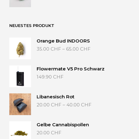
20.00 CHF
bis
40.00 CHF
NEUESTES PRODUKT
Orange Bud INDOORS
Preisspanne:
35.00
CHF
–
65.00
CHF
35.00 CHF
bis
65.00 CHF
Flowermate V5 Pro Schwarz
149.90
CHF
Libanesisch Rot
Preisspanne:
20.00
CHF
–
40.00
CHF
20.00 CHF
bis
40.00 CHF
Gelbe Cannabispollen
20.00
CHF