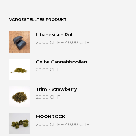
Vari
auf.
auf.
Die
Die
Optionen
VORGESTELLTES PRODUKT
Opt
können
kön
auf
Libanesisch Rot
auf
der
Preisspanne:
20.00
CHF
–
40.00
CHF
der
Produktseite
20.00 CHF
Prod
gewählt
bis
gew
werden
40.00 CHF
wer
Gelbe Cannabispollen
20.00
CHF
Trim - Strawberry
20.00
CHF
MOONROCK
Preisspanne:
20.00
CHF
–
40.00
CHF
20.00 CHF
bis