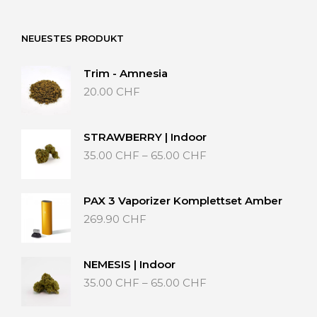
40.00 CHF
NEUESTES PRODUKT
Trim - Amnesia
20.00
CHF
STRAWBERRY | Indoor
Preisspanne:
35.00
CHF
–
65.00
CHF
35.00 CHF
bis
65.00 CHF
PAX 3 Vaporizer Komplettset Amber
269.90
CHF
NEMESIS | Indoor
Preisspanne:
35.00
CHF
–
65.00
CHF
35.00 CHF
bis