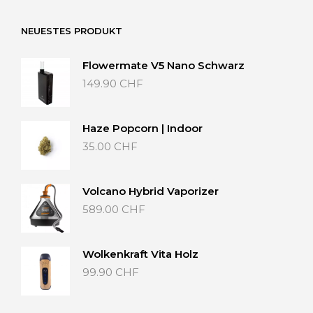
65.00 CHF
NEUESTES PRODUKT
Flowermate V5 Nano Schwarz
149.90
CHF
Haze Popcorn | Indoor
35.00
CHF
Volcano Hybrid Vaporizer
589.00
CHF
Wolkenkraft Vita Holz
99.90
CHF