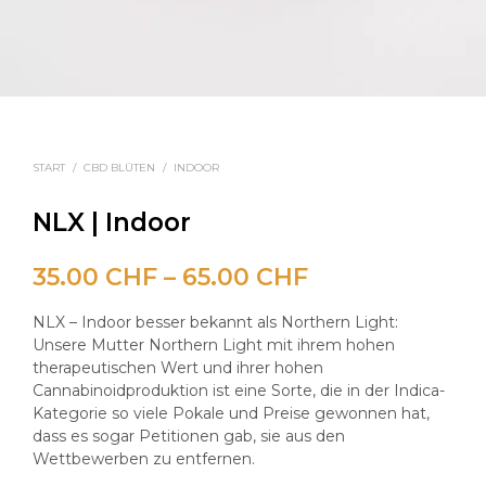
START
/
CBD BLÜTEN
/
INDOOR
NLX | Indoor
Preisspanne:
35.00
CHF
–
65.00
CHF
35.00 CHF
NLX – Indoor besser bekannt als Northern Light:
bis
Unsere Mutter Northern Light mit ihrem hohen
therapeutischen Wert und ihrer hohen
65.00 CHF
Cannabinoidproduktion ist eine Sorte, die in der Indica-
Kategorie so viele Pokale und Preise gewonnen hat,
dass es sogar Petitionen gab, sie aus den
Wettbewerben zu entfernen.