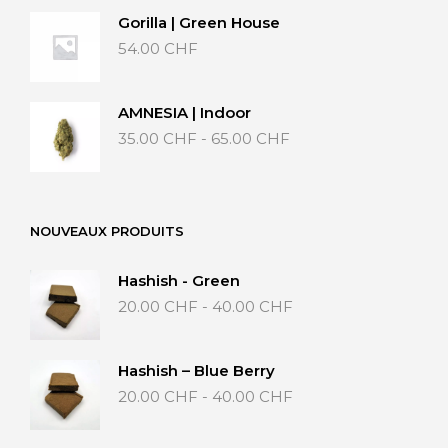
Gorilla | Green House
54.00
CHF
AMNESIA | Indoor
Fascia
35.00
CHF
-
65.00
CHF
di
prezzo:
da
35.00 CHF
NOUVEAUX PRODUITS
a
65.00 CHF
Hashish - Green
Fascia
20.00
CHF
-
40.00
CHF
di
prezzo:
da
Hashish – Blue Berry
20.00 CHF
Fascia
20.00
CHF
-
40.00
CHF
a
di
40.00 CHF
prezzo: