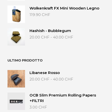
Wolkenkraft FX Mini Wooden Legno
119.90
CHF
Hashish - Bubblegum
Fascia
20.00
CHF
-
40.00
CHF
di
prezzo:
da
20.00 CHF
ULTIMO PRODOTTO
a
40.00 CHF
Libanese Rosso
Fascia
20.00
CHF
-
40.00
CHF
di
prezzo:
da
OCB Slim Premium Rolling Papers
20.00 CHF
+FILTRI
a
3.00
CHF
40.00 CHF