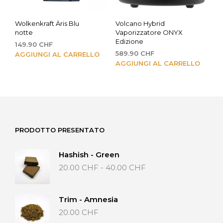
Wolkenkraft Äris Blu
Volcano Hybrid
notte
Vaporizzatore ONYX
Edizione
149.90
CHF
589.90
CHF
AGGIUNGI AL CARRELLO
AGGIUNGI AL CARRELLO
PRODOTTO PRESENTATO
Hashish - Green
Fascia
20.00
CHF
-
40.00
CHF
di
prezzo:
da
Trim - Amnesia
20.00 CHF
20.00
CHF
a