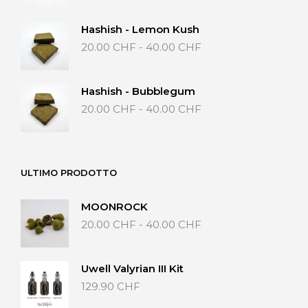
40.00 CHF
Hashish - Lemon Kush
Fascia
20.00
CHF
-
40.00
CHF
di
prezzo:
da
Hashish - Bubblegum
20.00 CHF
Fascia
20.00
CHF
-
40.00
CHF
a
di
40.00 CHF
prezzo:
da
20.00 CHF
ULTIMO PRODOTTO
a
40.00 CHF
MOONROCK
Fascia
20.00
CHF
-
40.00
CHF
di
prezzo:
da
Uwell Valyrian III Kit
20.00 CHF
129.90
CHF
a
40.00 CHF