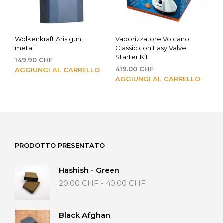
Wolkenkraft Äris gun
Vaporizzatore Volcano
metal
Classic con Easy Valve
Starter Kit
149.90
CHF
419.00
CHF
AGGIUNGI AL CARRELLO
AGGIUNGI AL CARRELLO
PRODOTTO PRESENTATO
Hashish - Green
Fascia
20.00
CHF
-
40.00
CHF
di
prezzo:
da
Black Afghan
20.00 CHF