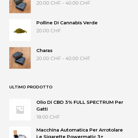
Fascia
20.00
CHF
-
40.00
CHF
a
di
40.00 CHF
prezzo:
da
Polline Di Cannabis Verde
20.00 CHF
20.00
CHF
a
40.00 CHF
Charas
Fascia
20.00
CHF
-
40.00
CHF
di
prezzo:
da
20.00 CHF
ULTIMO PRODOTTO
a
40.00 CHF
Olio Di CBD 3% FULL SPECTRUM Per
Gatti
18.00
CHF
Macchina Automatica Per Arrotolare
Le Sigarette Powermatic 3+