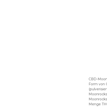
CBD-Moonro
Form von C
(pulverisi
Moonrocks 
Moonrocks 
Menge THC