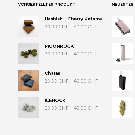
Optionen
VORGESTELLTES PRODUKT
NEUESTES
können
auf
Hashish – Cherry Ketama
der
Preisspanne:
20.00
CHF
–
40.00
CHF
Produktse
20.00 CHF
gewählt
bis
werden
40.00 CHF
MOONROCK
Preisspanne:
20.00
CHF
–
40.00
CHF
20.00 CHF
bis
40.00 CHF
Charas
Preisspanne:
20.00
CHF
–
40.00
CHF
20.00 CHF
bis
40.00 CHF
ICEROCK
Preisspanne:
20.00
CHF
–
40.00
CHF
20.00 CHF
bis
40.00 CHF