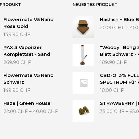
Die
Option
 PRODUKT
NEUESTES PRODUKT
Optionen
könne
können
auf
Flowermate V5 Nano,
Hashish – Blue B
auf
der
Rose Gold
der
20.00
CHF
–
40.
ite
Produk
Produktseite
149.90
CHF
gewähl
gewählt
werde
werden
PAX 3 Vaporizer
"Woody" Bong Z
Komplettset - Sand
Blatt Schwarz -
269.90
CHF
189.90
CHF
Flowermate V5 Nano
CBD-Öl 3% FUL
Schwarz
SPECTRUM Für 
149.90
CHF
18.00
CHF
Haze | Green House
STRAWBERRY | 
Preisspanne:
22.00
CHF
–
40.00
CHF
35.00
CHF
–
65.
22.00 CHF
bis
40.00 CHF