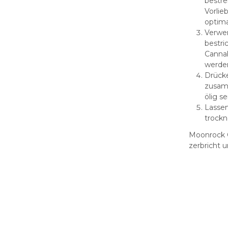
bestre
Vorlie
optima
Verwen
bestri
Cannab
werde
Drücke
zusamm
ölig s
Lassen
trockn
Moonrock C
zerbricht u