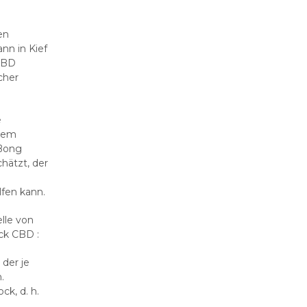
en
nn in Kief
 CBD
cher
e
inem
 Bong
ätzt, der
d
fen kann.
lle von
ck CBD :
der je
.
k, d. h.