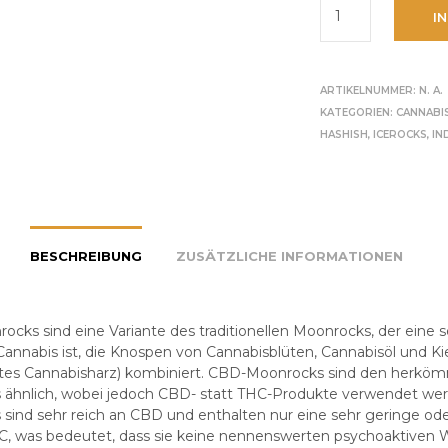
I
ARTIKELNUMMER:
N. A.
KATEGORIEN:
CANNABI
HASHISH
,
ICEROCKS
,
IN
BESCHREIBUNG
ZUSÄTZLICHE INFORMATIONEN
cks sind eine Variante des traditionellen Moonrocks, der eine s
annabis ist, die Knospen von Cannabisblüten, Cannabisöl und Ki
ertes Cannabisharz) kombiniert. CBD-Moonrocks sind den herkö
ähnlich, wobei jedoch CBD- statt THC-Produkte verwendet we
sind sehr reich an CBD und enthalten nur eine sehr geringe ode
, was bedeutet, dass sie keine nennenswerten psychoaktiven 