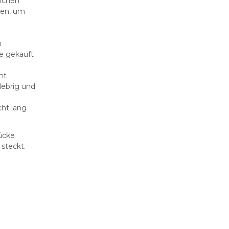
lichen
den, um
n
e gekauft
ht
lebrig und
ht lang
ücke
 steckt.