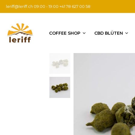
leriff@leriff.ch
09:00 - 19:00 +41 78 627 00 58
COFFEE SHOP
CBD BLÜTEN