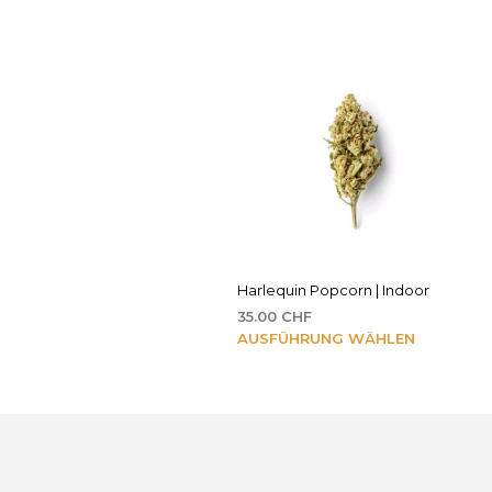
Harlequin Popcorn | Indoor
35.00
CHF
Dieses
AUSFÜHRUNG WÄHLEN
Produkt
weist
mehrere
Varianten
auf.
Die