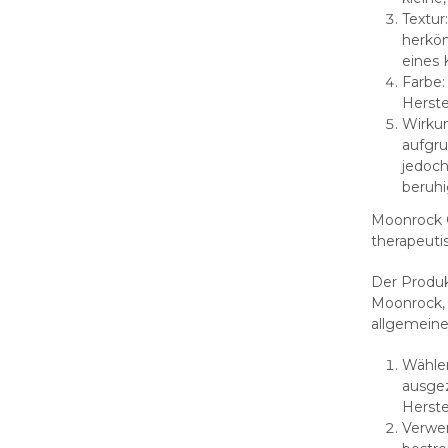
Textur
herköm
eines 
Farbe:
Herste
Wirku
aufgru
jedoch
beruhi
Moonrock 
therapeuti
Der Produ
Moonrock, 
allgemeine
Wählen
ausgez
Herst
Verwen