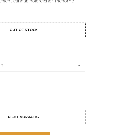
Schicht cannabinoidreicher Trichome
N
D
E
N
S
OUT OF STOCK
I
C
H
K
M
E
I
N
E
P
R
O
D
U
K
T
NICHT VORRÄTIG
E
I
M