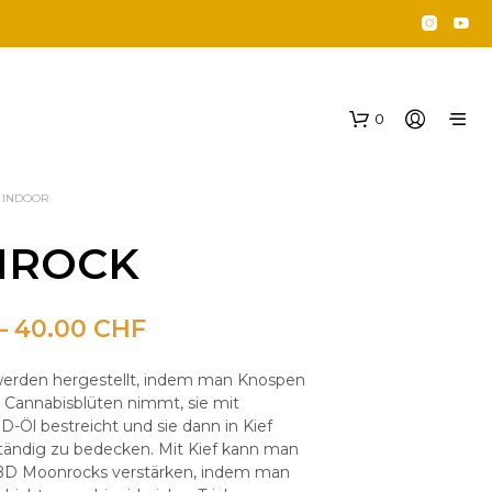
0
INDOOR
ROCK
Preisspanne:
–
40.00
CHF
20.00 CHF
rden hergestellt, indem man Knospen
E
bis
 Cannabisblüten nimmt, sie mit
S
B
Öl bestreicht und sie dann in Kief
40.00 CHF
E
lständig zu bedecken. Mit Kief kann man
F
BD Moonrocks verstärken, indem man
I