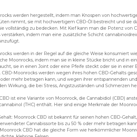
ocks werden hergestellt, indem man Knospen von hochwertig
üten nimmt, sie mit hochwertigem CBD-Öl bestreicht und sie da
sie vollständig zu bedecken. Mit Kief kann man die Potenz von
verstärken, indem man eine zusätzliche Schicht cannabinoidrei
inzufügt.
cks werden in der Regel auf die gleiche Weise konsumiert wi
he Moonrocks, indem man sie in kleine Stücke bricht und in e
aucht, sie in einen Joint oder eine Pfeife steckt oder sie in einer
. CBD-Moonrocks werden wegen ihres hohen CBD-Gehalts gesch
 oder mehr betragen kann, und wegen ihrer entspannenden un
en Wirkung, die bei Stress, Angstzuständen und Schmerzen hel
BD ist eine Variante von Moonrock, die Cannabidiol (CBD) anste
cannabinol (THC) enthält. Hier sind einige Merkmale der Moonro
halt: Moonrock CBD ist bekannt für seinen hohen CBD-Gehalt, 
erwendeter Cannabissorte bis zu 50 % oder mehr betragen kann
Moonrock CBD hat die gleiche Form wie herkömmlicher Moonroc
 dichte, klebrige Felsen.