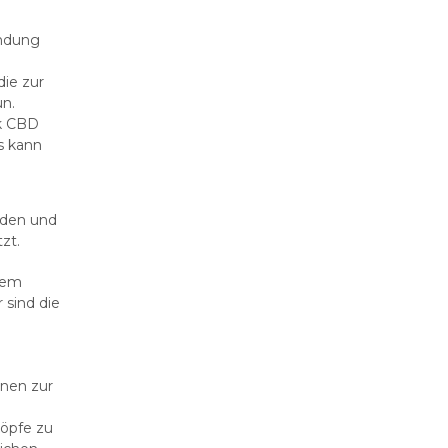
endung
ie zur
un.
k CBD
s kann
nden und
zt.
hem
sind die
nnen zur
öpfe zu