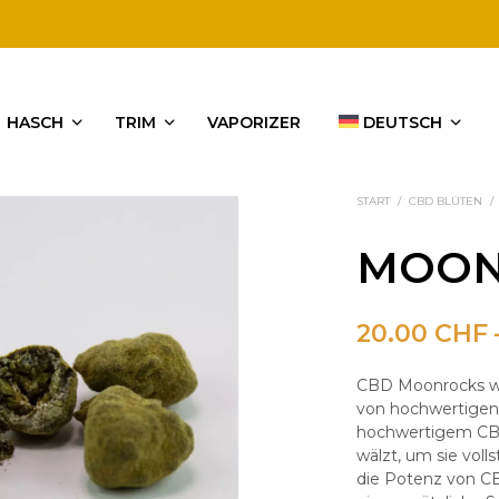
HASCH
TRIM
VAPORIZER
DEUTSCH
START
/
CBD BLÜTEN
/
MOON
20.00
CHF
CBD Moonrocks we
von hochwertigen
hochwertigem CBD-
wälzt, um sie vol
die Potenz von C