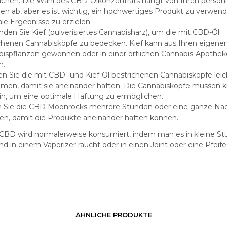
ichen. Die Wahl des CBD-Ölkonzentrats hängt von Ihren persön
ben ab, aber es ist wichtig, ein hochwertiges Produkt zu verwen
le Ergebnisse zu erzielen.
den Sie Kief (pulverisiertes Cannabisharz), um die mit CBD-Öl
chenen Cannabisköpfe zu bedecken. Kief kann aus Ihren eigene
ispflanzen gewonnen oder in einer örtlichen Cannabis-Apothek
n.
n Sie die mit CBD- und Kief-Öl bestrichenen Cannabisköpfe leic
en, damit sie aneinander haften. Die Cannabisköpfe müssen k
ein, um eine optimale Haftung zu ermöglichen.
 Sie die CBD Moonrocks mehrere Stunden oder eine ganze Nac
en, damit die Produkte aneinander haften können.
BD wird normalerweise konsumiert, indem man es in kleine St
nd in einem Vaporizer raucht oder in einen Joint oder eine Pfeife
ÄHNLICHE PRODUKTE