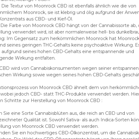
: Die Textur von Moonrock CBD ist ebenfalls ähnlich wie die von
mlichem Moonrock, sie ist klebrig und ölig aufgrund der Anw
Konzentrats aus CBD- und Kief-Öl.
 Die Farbe von Moonrock CBD hängt von der Cannabissorte ab, d
llung verwendet wird, ist aber normalerweise hell- bis dunkelbra
ng: Im Gegensatz zum herkömmlichen Moonrock hat Moonroc
nd seines geringen THC-Gehalts keine psychoaktive Wirkung. E
 aufgrund seines hohen CBD-Gehalts eine entspannende und
gende Wirkung entfalten.
CBD wird von Cannabiskonsumenten wegen seiner entspanne
schen Wirkung sowie wegen seines hohen CBD-Gehalts geschät
ktionsprozess von Moonrock CBD ähnelt dem von herkömmlic
wobei jedoch CBD- statt THC-Produkte verwendet werden. Hier 
n Schritte zur Herstellung von Moonrock CBD :
 Sie eine Sorte Cannabisblüten aus, die reich an CBD und von
eichneter Qualität ist. Sowohl Sativa- als auch Indica-Sorten kö
ellung von Moonrock CBD verwendet werden.
den Sie ein hochwertiges CBD-Ölkonzentrat, um die Cannabisk