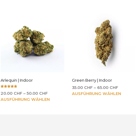
Arlequin | Indoor
Green Berry | Indoor
Preissp
35.00
CHF
–
65.00
CHF
Bewertet mit
Preisspanne:
35.00 CH
Dieses
20.00
CHF
–
50.00
CHF
AUSFÜHRUNG WÄHLEN
5.00
von 5
20.00 CHF
Dieses
bis
AUSFÜHRUNG WÄHLEN
Produk
bis
65.00 C
Produkt
weist
50.00 CHF
weist
mehre
mehrere
Varian
Varianten
auf.
auf.
Die