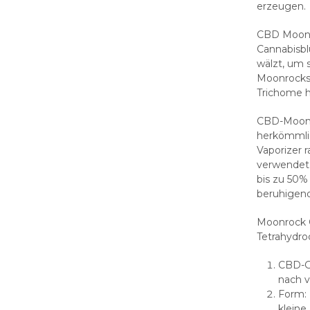
erzeugen.
CBD Moonr
Cannabisbl
wälzt, um 
Moonrocks 
Trichome h
CBD-Moonro
herkömmlic
Vaporizer r
verwendet
bis zu 50%
beruhigend
Moonrock C
Tetrahydro
CBD-Ge
nach v
Form: 
kleine,