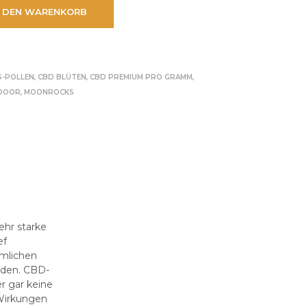
W
N DEN WARENKORB
A
R
E
N
K
S-POLLEN
,
CBD BLÜTEN
,
CBD PREMIUM PRO GRAMM
,
O
R
DOOR
,
MOONROCKS
B
.
ehr starke
ef
mmlichen
rden. CBD-
r gar keine
Wirkungen