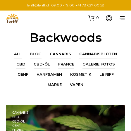
leriff@leriff.ch
09:00 - 19:00 +41 78 627 00 58
0
Backwoods
ALL
BLOG
CANNABIS
CANNABISBLÜTEN
CBD
CBD-ÖL
FRANCE
GALERIE FOTOS
GENF
HANFSAMEN
KOSMETIK
LE RIFF
MARKE
VAPEN
CANNABIS
CBD
CBD-ÖL
GENF
LE RIFF