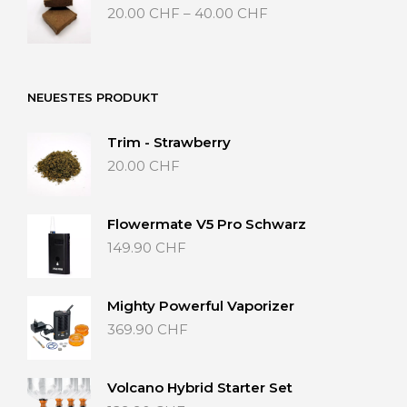
Preisspanne:
20.00
CHF
–
40.00
CHF
20.00 CHF
bis
40.00 CHF
NEUESTES PRODUKT
Trim - Strawberry
20.00
CHF
Flowermate V5 Pro Schwarz
149.90
CHF
Mighty Powerful Vaporizer
369.90
CHF
Volcano Hybrid Starter Set