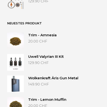
129.90
CHF
NEUESTES PRODUKT
Trim - Amnesia
20.00
CHF
Uwell Valyrian III Kit
129.90
CHF
Wolkenkraft Äris Gun Metal
149.90
CHF
Trim - Lemon Muffin
20.00
CHF