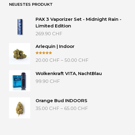
NEUESTES PRODUKT
PAX 3 Vaporizer Set - Midnight Rain -
Limited Edition
269.90
CHF
Arlequin | Indoor
Preisspanne:
Bewertet mit
20.00
CHF
–
50.00
CHF
5.00
von 5
20.00 CHF
bis
Wolkenkraft VITA, NachtBlau
50.00 CHF
99.90
CHF
Orange Bud INDOORS
Preisspanne:
35.00
CHF
–
65.00
CHF
35.00 CHF
bis
65.00 CHF