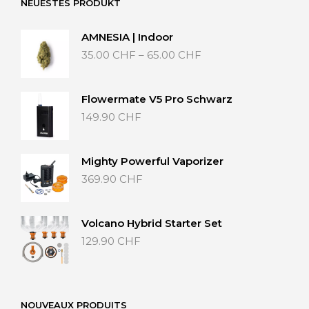
NEUESTES PRODUKT
AMNESIA | Indoor
Preisspanne:
35.00
CHF
–
65.00
CHF
35.00 CHF
bis
65.00 CHF
Flowermate V5 Pro Schwarz
149.90
CHF
Mighty Powerful Vaporizer
369.90
CHF
Volcano Hybrid Starter Set
129.90
CHF
NOUVEAUX PRODUITS