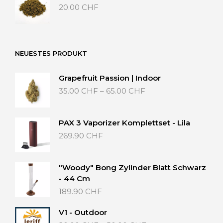
20.00
CHF
NEUESTES PRODUKT
Grapefruit Passion | Indoor
Preisspanne:
35.00
CHF
–
65.00
CHF
35.00 CHF
bis
65.00 CHF
PAX 3 Vaporizer Komplettset - Lila
269.90
CHF
"Woody" Bong Zylinder Blatt Schwarz
- 44 Cm
189.90
CHF
V1 - Outdoor
Preisspanne: