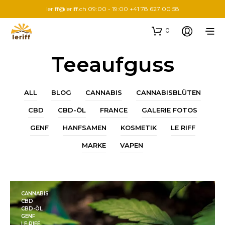
leriff@leriff.ch
09:00 - 19:00 +41 78 627 00 58
0
Teeaufguss
ALL
BLOG
CANNABIS
CANNABISBLÜTEN
CBD
CBD-ÖL
FRANCE
GALERIE FOTOS
GENF
HANFSAMEN
KOSMETIK
LE RIFF
MARKE
VAPEN
CANNABIS
CBD
CBD-ÖL
GENF
LE RIFF