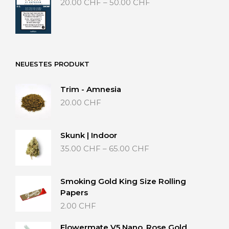
20.00
CHF
–
50.00
CHF
20.00 CHF
bis
50.00 CHF
NEUESTES PRODUKT
Trim - Amnesia
20.00
CHF
Skunk | Indoor
Preisspanne:
35.00
CHF
–
65.00
CHF
35.00 CHF
bis
65.00 CHF
Smoking Gold King Size Rolling
Papers
2.00
CHF
Flowermate V5 Nano, Rose Gold