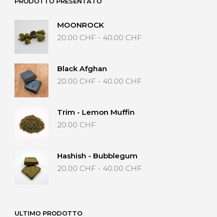
PRODOTTO PRESENTATO
MOONROCK
Fascia
20.00
CHF
-
40.00
CHF
di
prezzo:
da
Black Afghan
20.00 CHF
Fascia
20.00
CHF
-
40.00
CHF
a
di
40.00 CHF
prezzo:
da
Trim - Lemon Muffin
20.00 CHF
20.00
CHF
a
40.00 CHF
Hashish - Bubblegum
Fascia
20.00
CHF
-
40.00
CHF
di
prezzo:
da
20.00 CHF
ULTIMO PRODOTTO
a