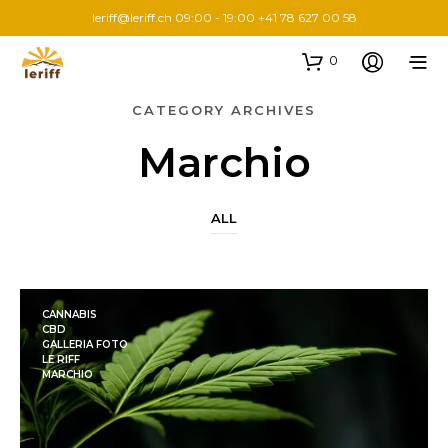
leriff@leriff.ch
09:00 - 19:00 +41 78 627 00 58
0
CATEGORY ARCHIVES
Marchio
ALL
CANNABIS
CBD
GALLERIA FOTO
LE RIFF
MARCHIO