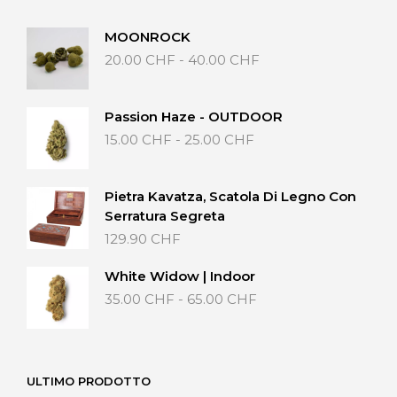
40.00 CHF
MOONROCK
Fascia
20.00
CHF
-
40.00
CHF
di
prezzo:
da
Passion Haze - OUTDOOR
20.00 CHF
Fascia
15.00
CHF
-
25.00
CHF
a
di
40.00 CHF
prezzo:
da
Pietra Kavatza, Scatola Di Legno Con
15.00 CHF
Serratura Segreta
a
129.90
CHF
25.00 CHF
White Widow | Indoor
Fascia
35.00
CHF
-
65.00
CHF
di
prezzo:
da
35.00 CHF
ULTIMO PRODOTTO
a