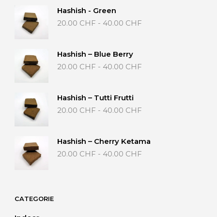
Hashish - Green
Fascia
20.00
CHF
-
40.00
CHF
di
prezzo:
da
Hashish – Blue Berry
20.00 CHF
Fascia
20.00
CHF
-
40.00
CHF
a
di
40.00 CHF
prezzo:
da
Hashish – Tutti Frutti
20.00 CHF
Fascia
20.00
CHF
-
40.00
CHF
a
di
40.00 CHF
prezzo:
da
Hashish – Cherry Ketama
20.00 CHF
Fascia
20.00
CHF
-
40.00
CHF
a
di
40.00 CHF
prezzo:
da
20.00 CHF
CATEGORIE
a
40.00 CHF