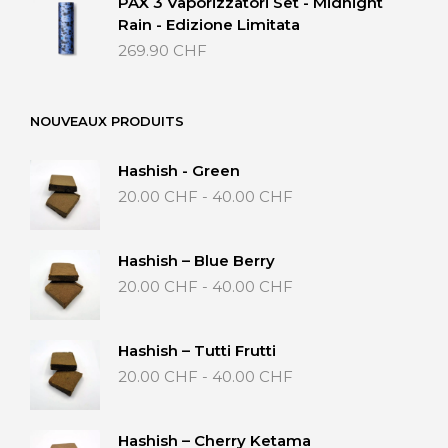
PAX 3 Vaporizzatori Set - Midnight
Rain - Edizione Limitata
269.90
CHF
NOUVEAUX PRODUITS
Hashish - Green
Fascia
20.00
CHF
-
40.00
CHF
di
prezzo:
da
Hashish – Blue Berry
20.00 CHF
Fascia
20.00
CHF
-
40.00
CHF
a
di
40.00 CHF
prezzo:
da
Hashish – Tutti Frutti
20.00 CHF
Fascia
20.00
CHF
-
40.00
CHF
a
di
40.00 CHF
prezzo:
da
Hashish – Cherry Ketama