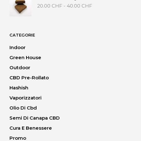
20.00 CHF
Fascia
20.00
CHF
-
40.00
CHF
a
di
40.00 CHF
prezzo:
da
20.00 CHF
CATEGORIE
a
40.00 CHF
Indoor
Green House
Outdoor
CBD Pre-Rollato
Hashish
Vaporizzatori
Olio Di Cbd
Semi Di Canapa CBD
Cura E Benessere
Promo