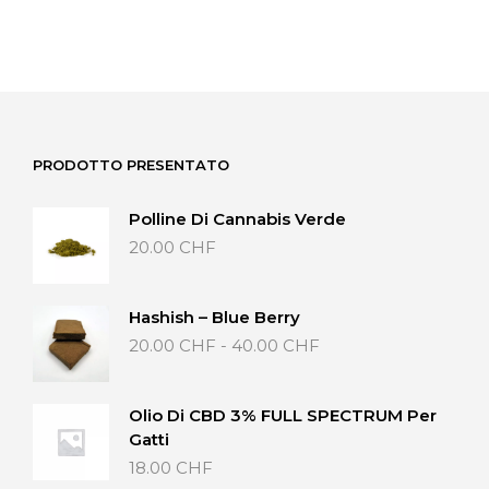
PRODOTTO PRESENTATO
Polline Di Cannabis Verde
20.00
CHF
Hashish – Blue Berry
Fascia
20.00
CHF
-
40.00
CHF
di
prezzo:
da
Olio Di CBD 3% FULL SPECTRUM Per
20.00 CHF
Gatti
a
18.00
CHF
40.00 CHF