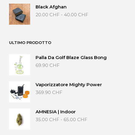
Black Afghan
Fascia
20.00
CHF
-
40.00
CHF
di
prezzo:
da
20.00 CHF
ULTIMO PRODOTTO
a
40.00 CHF
Palla Da Golf Blaze Glass Bong
69.90
CHF
Vaporizzatore Mighty Power
369.90
CHF
AMNESIA | Indoor
Fascia
35.00
CHF
-
65.00
CHF
di
prezzo: