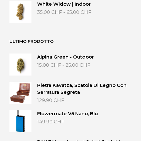
da
White Widow | Indoor
35.00 CHF
Fascia
35.00
CHF
-
65.00
CHF
a
di
65.00 CHF
prezzo:
da
35.00 CHF
ULTIMO PRODOTTO
a
65.00 CHF
Alpina Green - Outdoor
Fascia
15.00
CHF
-
25.00
CHF
di
prezzo:
da
Pietra Kavatza, Scatola Di Legno Con
15.00 CHF
Serratura Segreta
a
129.90
CHF
25.00 CHF
Flowermate V5 Nano, Blu
149.90
CHF