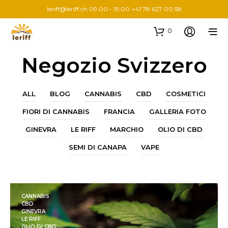
leriff@leriff.ch
09:00 - 19:00 +41 78 627 00 58
0
Negozio Svizzero
ALL
BLOG
CANNABIS
CBD
COSMETICI
FIORI DI CANNABIS
FRANCIA
GALLERIA FOTO
GINEVRA
LE RIFF
MARCHIO
OLIO DI CBD
SEMI DI CANAPA
VAPE
CANNABIS
CBD
GINEVRA
LE RIFF
OLIO DI CBD