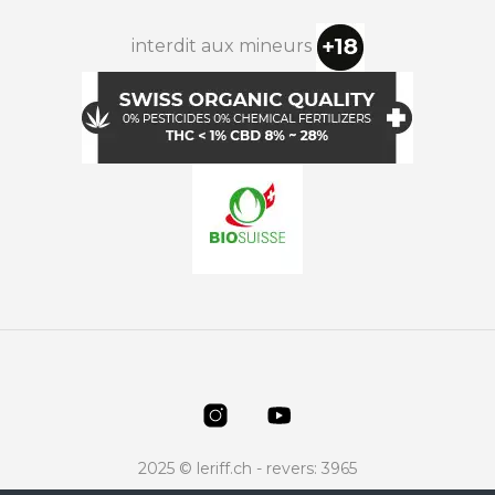
interdit aux mineurs
2025 © leriff.ch - revers: 3965