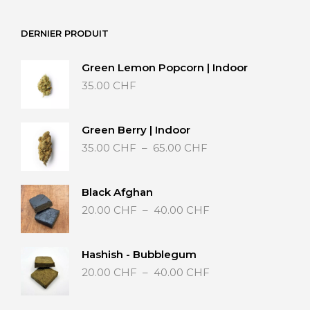
DERNIER PRODUIT
Green Lemon Popcorn | Indoor
35.00
CHF
Green Berry | Indoor
Plage
35.00
CHF
–
65.00
CHF
de
prix :
35.00 CHF
Black Afghan
à
Plage
20.00
CHF
–
40.00
CHF
65.00 CHF
de
prix :
20.00 CHF
Hashish - Bubblegum
à
Plage
20.00
CHF
–
40.00
CHF
40.00 CHF
de
prix :
20.00 CHF