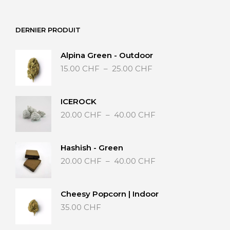
20.00 CHF
à
DERNIER PRODUIT
40.00 CHF
Alpina Green - Outdoor
Plage
15.00
CHF
–
25.00
CHF
de
prix :
15.00 CHF
ICEROCK
à
Plage
20.00
CHF
–
40.00
CHF
25.00 CHF
de
prix :
20.00 CHF
Hashish - Green
à
Plage
20.00
CHF
–
40.00
CHF
40.00 CHF
de
prix :
20.00 CHF
Cheesy Popcorn | Indoor
à
35.00
CHF
40.00 CHF