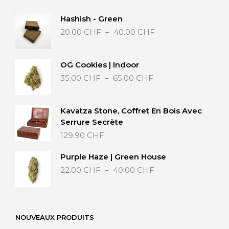
Hashish - Green
Plage
20.00
CHF
–
40.00
CHF
de
prix :
20.00 CHF
OG Cookies | Indoor
à
Plage
35.00
CHF
–
65.00
CHF
40.00 CHF
de
prix :
35.00 CHF
Kavatza Stone, Coffret En Bois Avec
à
Serrure Secrète
65.00 CHF
129.90
CHF
Purple Haze | Green House
Plage
22.00
CHF
–
40.00
CHF
de
prix :
22.00 CHF
à
NOUVEAUX PRODUITS
40.00 CHF