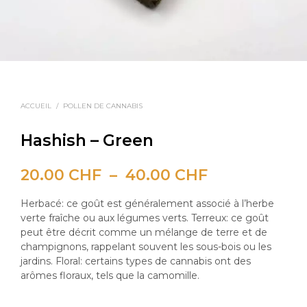
ACCUEIL
/
POLLEN DE CANNABIS
Hashish – Green
Plage
20.00
CHF
–
40.00
CHF
de
Herbacé: ce goût est généralement associé à l’herbe
prix :
verte fraîche ou aux légumes verts. Terreux: ce goût
peut être décrit comme un mélange de terre et de
20.00 CHF
champignons, rappelant souvent les sous-bois ou les
jardins. Floral: certains types de cannabis ont des
à
arômes floraux, tels que la camomille.
40.00 CHF