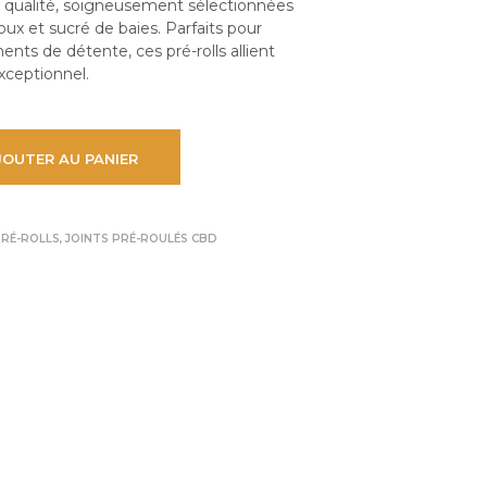
 qualité, soigneusement sélectionnées
A
ux et sucré de baies. Parfaits pour
N
ts de détente, ces pré-rolls allient
I
exceptionnel.
E
R
E
S
JOUTER AU PANIER
T
V
I
D
PRÉ-ROLLS
,
JOINTS PRÉ-ROULÉS CBD
E
.