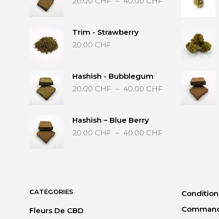
20.00
CHF
–
40.00
CHF
de
prix :
20.00 CHF
Trim - Strawberry
à
20.00
CHF
40.00 CHF
Hashish - Bubblegum
Plage
20.00
CHF
–
40.00
CHF
de
prix :
20.00 CHF
Hashish – Blue Berry
à
Plage
20.00
CHF
–
40.00
CHF
40.00 CHF
de
prix :
20.00 CHF
à
40.00 CHF
CATÉGORIES
Condition
Comman
Fleurs De CBD