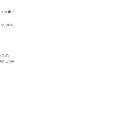
 rouler
ira vos
-vous
ez une