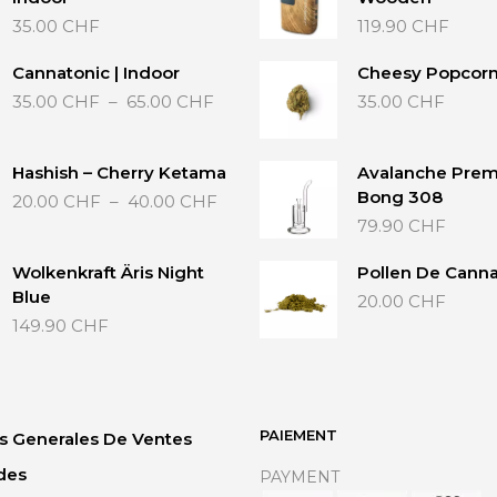
35.00
CHF
119.90
CHF
Cannatonic | Indoor
Cheesy Popcorn 
Plage
35.00
CHF
–
65.00
CHF
35.00
CHF
de
prix :
35.00 CHF
Hashish – Cherry Ketama
Avalanche Pre
à
Plage
Bong 308
20.00
CHF
–
40.00
CHF
65.00 CHF
de
79.90
CHF
prix :
20.00 CHF
Wolkenkraft Äris Night
Pollen De Canna
à
Blue
20.00
CHF
40.00 CHF
149.90
CHF
PAIEMENT
s Generales De Ventes
des
PAYMENT