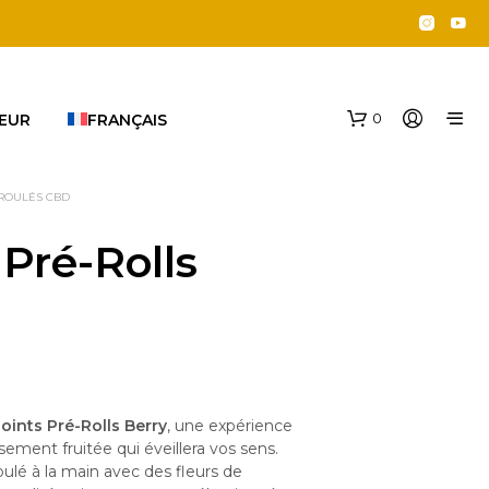
0
EUR
FRANÇAIS
-ROULÉS CBD
 Pré-Rolls
V
O
T
Joints Pré-Rolls Berry
, une expérience
R
ement fruitée qui éveillera vos sens.
E
oulé à la main avec des fleurs de
P