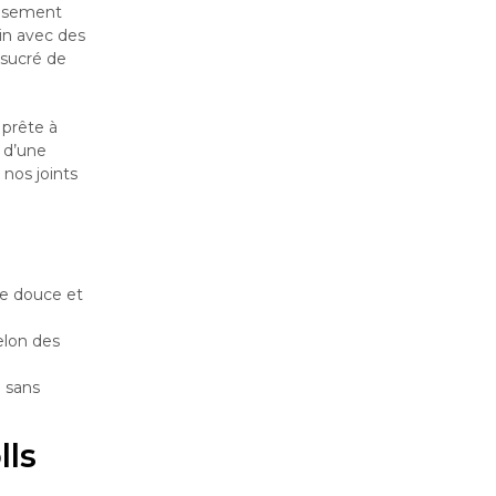
eusement
ain avec des
 sucré de
 prête à
 d’une
nos joints
ce douce et
elon des
 sans
lls