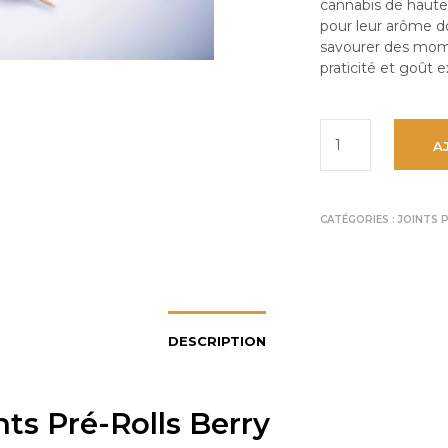
cannabis de haute
pour leur arôme do
savourer des momen
praticité et goût 
A
CATÉGORIES :
JOINTS 
DESCRIPTION
nts Pré-Rolls Berry