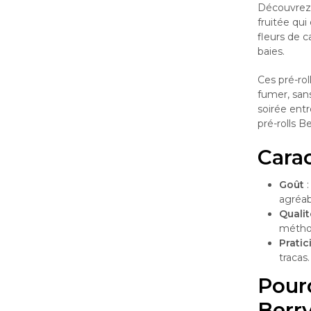
Découvrez
fruitée qui
fleurs de 
baies.
Ces pré-rol
fumer, sans
soirée ent
pré-rolls 
Carac
Goût
:
agréab
Qualit
méthod
Pratic
tracas.
Pourq
Berry