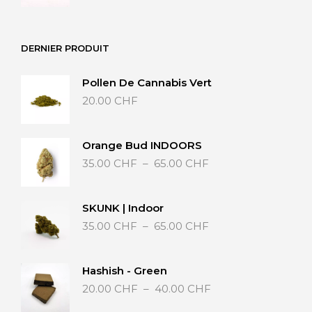
DERNIER PRODUIT
Pollen De Cannabis Vert
20.00
CHF
Orange Bud INDOORS
Plage
35.00
CHF
–
65.00
CHF
de
prix :
35.00 CHF
SKUNK | Indoor
à
Plage
35.00
CHF
–
65.00
CHF
65.00 CHF
de
prix :
35.00 CHF
Hashish - Green
à
Plage
20.00
CHF
–
40.00
CHF
65.00 CHF
de