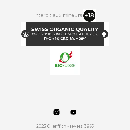
interdit aux mineurs
2025 © leriff.ch - revers: 3965