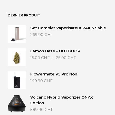
prix :
20.00 CHF
à
DERNIER PRODUIT
40.00 CHF
Set Complet Vaporisateur PAX 3 Sable
269.90
CHF
Lamon Haze - OUTDOOR
Plage
15.00
CHF
–
25.00
CHF
de
prix :
15.00 CHF
Flowermate V5 Pro Noir
à
149.90
CHF
25.00 CHF
Volcano Hybrid Vaporizer ONYX
Edition
589.90
CHF