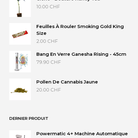
10.00
CHF
Feuilles À Rouler Smoking Gold King
Size
2.00
CHF
Bang En Verre Ganesha Rising - 45cm
79.90
CHF
Pollen De Cannabis Jaune
20.00
CHF
DERNIER PRODUIT
Powermatic 4+ Machine Automatique