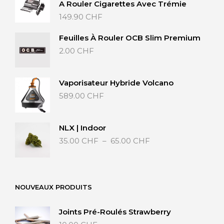
A Rouler Cigarettes Avec Trémie
149.90
CHF
Feuilles À Rouler OCB Slim Premium
2.00
CHF
Vaporisateur Hybride Volcano
589.00
CHF
NLX | Indoor
Plage
35.00
CHF
–
65.00
CHF
de
prix :
35.00 CHF
à
NOUVEAUX PRODUITS
65.00 CHF
Joints Pré-Roulés Strawberry