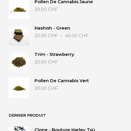
Pollen De Cannabis Jaune
20.00
CHF
Hashish - Green
Plage
20.00
CHF
–
40.00
CHF
de
prix :
20.00 CHF
Trim - Strawberry
à
20.00
CHF
40.00 CHF
Pollen De Cannabis Vert
20.00
CHF
DERNIER PRODUIT
Clone - Bouture Harley Tsü