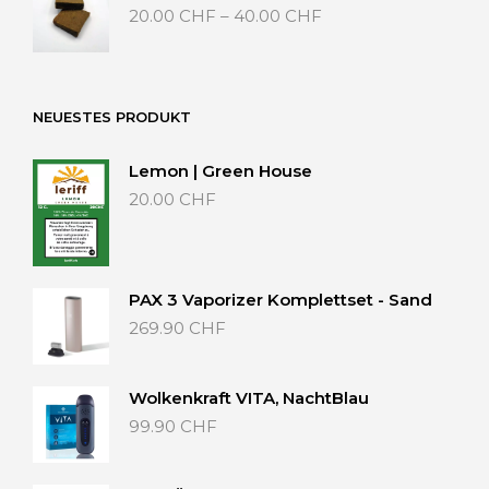
Preisspanne:
20.00
CHF
–
40.00
CHF
20.00 CHF
bis
40.00 CHF
NEUESTES PRODUKT
Lemon | Green House
20.00
CHF
PAX 3 Vaporizer Komplettset - Sand
269.90
CHF
Wolkenkraft VITA, NachtBlau
99.90
CHF