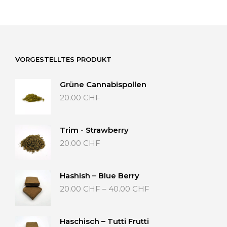
VORGESTELLTES PRODUKT
Grüne Cannabispollen
20.00
CHF
Trim - Strawberry
20.00
CHF
Hashish – Blue Berry
Preisspanne:
20.00
CHF
–
40.00
CHF
20.00 CHF
bis
40.00 CHF
Haschisch – Tutti Frutti