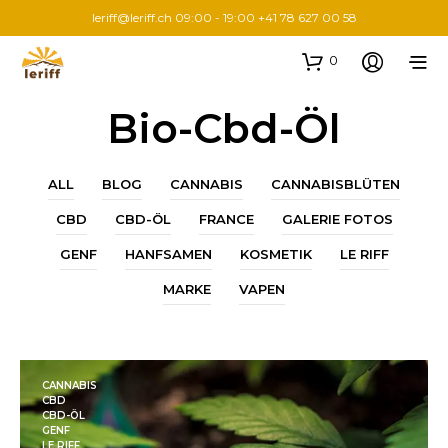
leriff@leriff.ch
09:00 - 19:00 +41 78 627 00 58
0
Bio-Cbd-Öl
ALL
BLOG
CANNABIS
CANNABISBLÜTEN
CBD
CBD-ÖL
FRANCE
GALERIE FOTOS
GENF
HANFSAMEN
KOSMETIK
LE RIFF
MARKE
VAPEN
CANNABIS
CBD
CBD-ÖL
GENF
LE RIFF