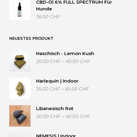
CBD-Öl 6% FULL SPECTRUM Für
Hunde
36.00
CHF
NEUESTES PRODUKT
Haschisch - Lemon Kush
Preisspanne:
20.00
CHF
–
40.00
CHF
20.00 CHF
bis
40.00 CHF
Harlequin | Indoor
Preisspanne:
35.00
CHF
–
65.00
CHF
35.00 CHF
bis
65.00 CHF
Libanesisch Rot
Preisspanne:
20.00
CHF
–
40.00
CHF
20.00 CHF
bis
40.00 CHF
NEMESIS | Indoor