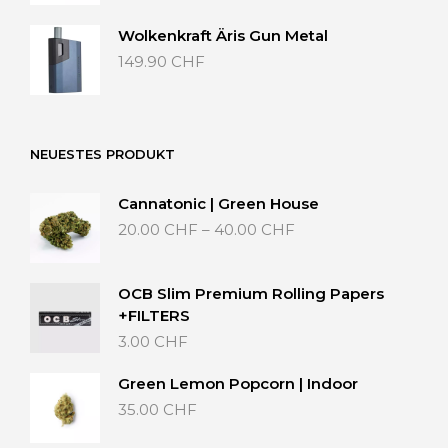
Wolkenkraft Äris Gun Metal
149.90
CHF
NEUESTES PRODUKT
Cannatonic | Green House
Preisspanne:
20.00
CHF
–
40.00
CHF
20.00 CHF
bis
40.00 CHF
OCB Slim Premium Rolling Papers
+FILTERS
3.00
CHF
Green Lemon Popcorn | Indoor
35.00
CHF