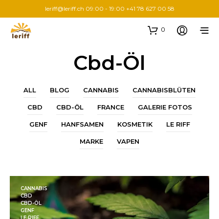
leriff@leriff.ch
09:00 - 19:00 +41 78 627 00 58
0
Cbd-Öl
ALL
BLOG
CANNABIS
CANNABISBLÜTEN
CBD
CBD-ÖL
FRANCE
GALERIE FOTOS
GENF
HANFSAMEN
KOSMETIK
LE RIFF
MARKE
VAPEN
CANNABIS
CBD
CBD-ÖL
GENF
LE RIFF