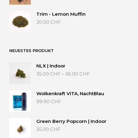
bis
40.00 CHF
Trim - Lemon Muffin
20.00
CHF
NEUESTES PRODUKT
NLX | Indoor
Preisspanne:
35.00
CHF
–
65.00
CHF
35.00 CHF
bis
65.00 CHF
Wolkenkraft VITA, NachtBlau
99.90
CHF
Green Berry Popcorn | Indoor
35.00
CHF