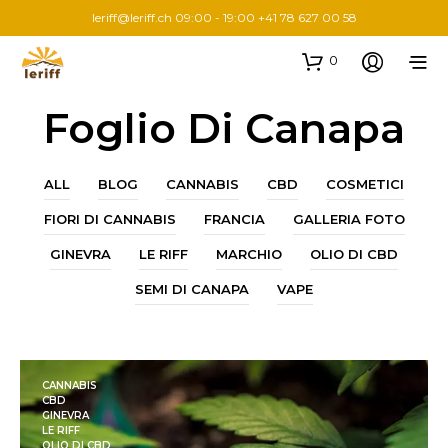
leriff@leriff.ch
09:00 - 19:00 +41 78 627 00 58
0
Foglio Di Canapa
ALL
BLOG
CANNABIS
CBD
COSMETICI
FIORI DI CANNABIS
FRANCIA
GALLERIA FOTO
GINEVRA
LE RIFF
MARCHIO
OLIO DI CBD
SEMI DI CANAPA
VAPE
CANNABIS
CBD
GINEVRA
LE RIFF
OLIO DI CBD