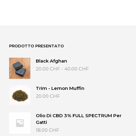
PRODOTTO PRESENTATO
Black Afghan
Fascia
20.00
CHF
-
40.00
CHF
di
prezzo:
da
Trim - Lemon Muffin
20.00 CHF
20.00
CHF
a
40.00 CHF
Olio Di CBD 3% FULL SPECTRUM Per
Gatti
18.00
CHF