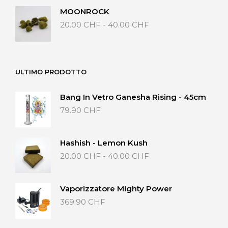
MOONROCK
Fascia
20.00
CHF
-
40.00
CHF
di
prezzo:
da
20.00 CHF
ULTIMO PRODOTTO
a
40.00 CHF
Bang In Vetro Ganesha Rising - 45cm
79.90
CHF
Hashish - Lemon Kush
Fascia
20.00
CHF
-
40.00
CHF
di
prezzo:
da
Vaporizzatore Mighty Power
20.00 CHF
369.90
CHF
a
40.00 CHF