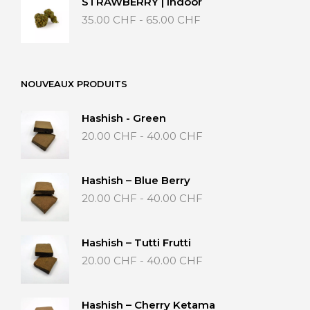
STRAWBERRY | Indoor
Fascia
35.00
CHF
-
65.00
CHF
di
prezzo:
da
35.00 CHF
NOUVEAUX PRODUITS
a
65.00 CHF
Hashish - Green
Fascia
20.00
CHF
-
40.00
CHF
di
prezzo:
da
Hashish – Blue Berry
20.00 CHF
Fascia
20.00
CHF
-
40.00
CHF
a
di
40.00 CHF
prezzo:
da
Hashish – Tutti Frutti
20.00 CHF
Fascia
20.00
CHF
-
40.00
CHF
a
di
40.00 CHF
prezzo:
da
Hashish – Cherry Ketama