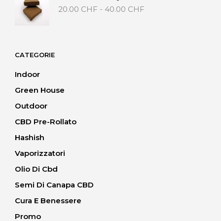
20.00 CHF
Fascia
20.00
CHF
-
40.00
CHF
a
di
40.00 CHF
prezzo:
da
20.00 CHF
CATEGORIE
a
40.00 CHF
Indoor
Green House
Outdoor
CBD Pre-Rollato
Hashish
Vaporizzatori
Olio Di Cbd
Semi Di Canapa CBD
Cura E Benessere
Promo