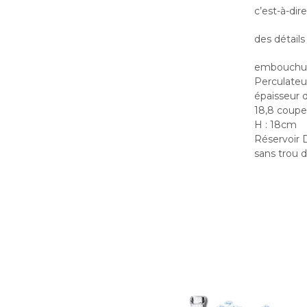
c’est-à-dir
des détails
embouchur
Perculateu
épaisseur 
18,8 coupe
H : 18cm
Réservoir D
sans trou 