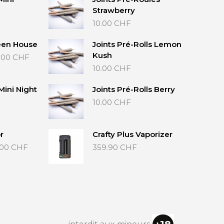
Strawberry
10.00
CHF
een House
Joints Pré-Rolls Lemon
Plage
Kush
.00
CHF
de
10.00
CHF
prix :
20.00 CHF
Mini Night
Joints Pré-Rolls Berry
à
10.00
CHF
40.00 CHF
r
Crafty Plus Vaporizer
Plage
.00
CHF
359.90
CHF
de
prix :
35.00 CHF
à
65.00 CHF