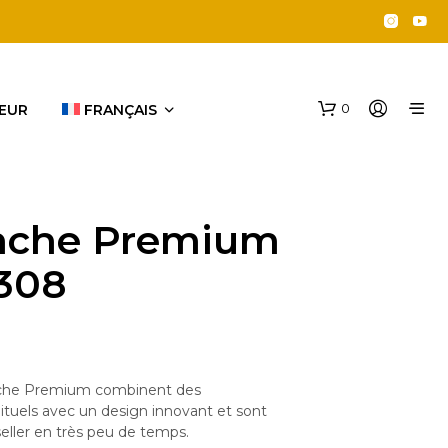
0
EUR
FRANÇAIS
nche Premium
308
V
O
T
nche Premium combinent des
R
ituels avec un design innovant et sont
E
eller en très peu de temps.
P