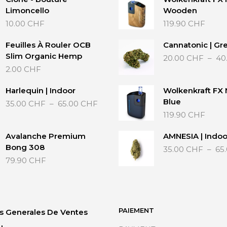
Limoncello
Wooden
10.00
CHF
119.90
CHF
Feuilles À Rouler OCB
Cannatonic | Gr
Slim Organic Hemp
20.00
CHF
–
40
2.00
CHF
Harlequin | Indoor
Wolkenkraft FX 
Plage
Blue
35.00
CHF
–
65.00
CHF
de
119.90
CHF
prix :
35.00 CHF
Avalanche Premium
AMNESIA | Indoo
à
Bong 308
35.00
CHF
–
65
65.00 CHF
79.90
CHF
PAIEMENT
s Generales De Ventes