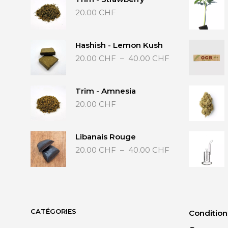
20.00
CHF
Hashish - Lemon Kush
Plage
20.00
CHF
–
40.00
CHF
de
prix :
20.00 CHF
Trim - Amnesia
à
20.00
CHF
40.00 CHF
Libanais Rouge
Plage
20.00
CHF
–
40.00
CHF
de
prix :
20.00 CHF
à
40.00 CHF
CATÉGORIES
Condition