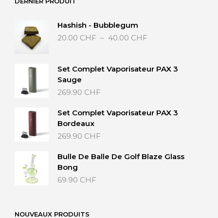
DERNIER PRODUIT
Hashish - Bubblegum
Plage
20.00
CHF
–
40.00
CHF
de
prix :
20.00 CHF
Set Complet Vaporisateur PAX 3
à
Sauge
40.00 CHF
269.90
CHF
Set Complet Vaporisateur PAX 3
Bordeaux
269.90
CHF
Bulle De Balle De Golf Blaze Glass
Bong
69.90
CHF
NOUVEAUX PRODUITS