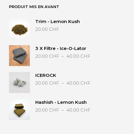
options
opti
PRODUIT MIS EN AVANT
peuvent
peu
être
être
Trim - Lemon Kush
choisies
choi
20.00
CHF
sur
sur
la
la
page
pag
du
du
3 X Filtre - Ice-O-Lator
Plage
produit
prod
20.00
CHF
–
40.00
CHF
de
prix :
20.00 CHF
ICEROCK
à
Plage
20.00
CHF
–
40.00
CHF
40.00 CHF
de
prix :
20.00 CHF
Hashish - Lemon Kush
à
Plage
20.00
CHF
–
40.00
CHF
40.00 CHF
de
prix :
20.00 CHF
à