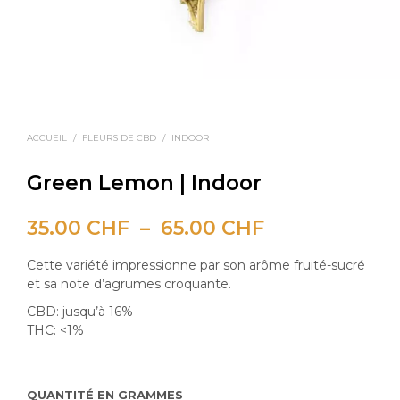
ACCUEIL
/
FLEURS DE CBD
/
INDOOR
Green Lemon | Indoor
Plage
35.00
CHF
–
65.00
CHF
de
Cette variété impressionne par son arôme fruité-sucré
prix :
et sa note d’agrumes croquante.
CBD: jusqu’à 16%
35.00 CHF
THC: <1%
à
65.00 CHF
QUANTITÉ EN GRAMMES