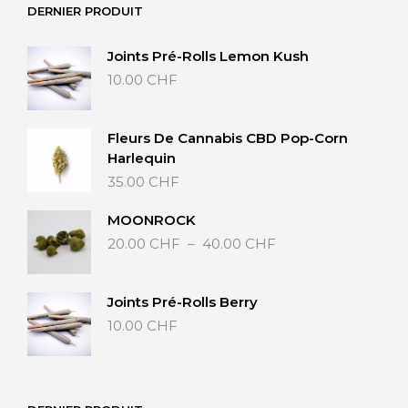
DERNIER PRODUIT
40.00 CHF
Joints Pré-Rolls Lemon Kush
10.00
CHF
Fleurs De Cannabis CBD Pop-Corn
Harlequin
35.00
CHF
MOONROCK
Plage
20.00
CHF
–
40.00
CHF
de
prix :
20.00 CHF
Joints Pré-Rolls Berry
à
10.00
CHF
40.00 CHF