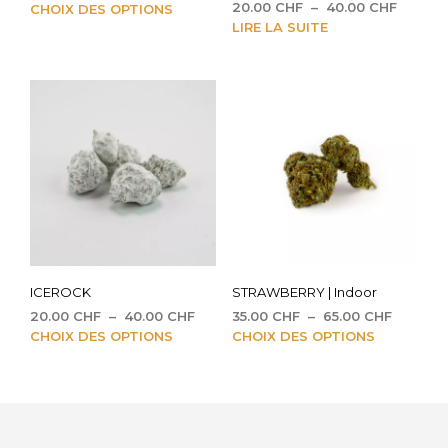
Plage
de
Ce
20.00
CHF
–
40.00
CHF
CHOIX DES OPTIONS
de
prix :
LIRE LA SUITE
produit
prix :
20.00 CHF
a
20.00 
à
plusieurs
à
40.00 CHF
variations.
40.00 
Les
options
peuvent
être
choisies
sur
la
page
du
ICEROCK
STRAWBERRY | Indoor
produit
Plage
Plage
20.00
CHF
–
40.00
CHF
35.00
CHF
–
65.00
CHF
de
Ce
de
Ce
CHOIX DES OPTIONS
CHOIX DES OPTIONS
prix :
prix :
produit
prod
20.00 CHF
35.00 C
a
a
à
à
plusieurs
plus
40.00 CHF
65.00 C
variations.
vari
Les
Les