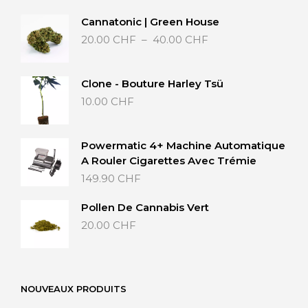
Cannatonic | Green House
Plage
20.00
CHF
–
40.00
CHF
de
prix :
20.00 CHF
Clone - Bouture Harley Tsü
à
10.00
CHF
40.00 CHF
Powermatic 4+ Machine Automatique
A Rouler Cigarettes Avec Trémie
149.90
CHF
Pollen De Cannabis Vert
20.00
CHF
NOUVEAUX PRODUITS