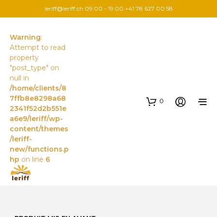
leriff@leriff.ch
09:00 - 19:00 +41 78 627 00 58
Warning
:
Attempt to read
property
"post_type" on
null in
/home/clients/8
7ffb8e8298a68
0
2341f52d2b551e
a6e9/leriff/wp-
content/themes
/leriff-
new/functions.p
hp
on line
6