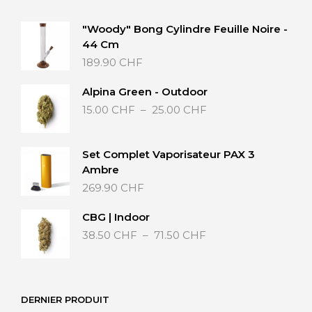
"Woody" Bong Cylindre Feuille Noire -
44 Cm
189.90
CHF
Alpina Green - Outdoor
Plage
15.00
CHF
–
25.00
CHF
de
prix :
15.00 CHF
Set Complet Vaporisateur PAX 3
à
Ambre
25.00 CHF
269.90
CHF
CBG | Indoor
Plage
38.50
CHF
–
71.50
CHF
de
prix :
38.50 CHF
à
DERNIER PRODUIT
71.50 CHF