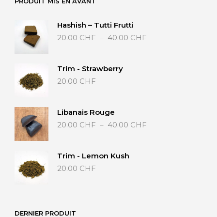
PRODUIT MIS EN AVANT
Hashish – Tutti Frutti
Plage
20.00
CHF
–
40.00
CHF
de
prix :
20.00 CHF
Trim - Strawberry
à
20.00
CHF
40.00 CHF
Libanais Rouge
Plage
20.00
CHF
–
40.00
CHF
de
prix :
20.00 CHF
Trim - Lemon Kush
à
20.00
CHF
40.00 CHF
DERNIER PRODUIT