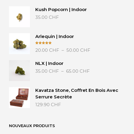
Kush Popcorn | Indoor
35.00
CHF
Arlequin | Indoor
Plage
Note
5.00
20.00
CHF
–
50.00
CHF
sur 5
de
prix :
NLX | Indoor
20.00 CHF
Plage
35.00
CHF
–
65.00
CHF
à
de
50.00 CHF
prix :
35.00 CHF
Kavatza Stone, Coffret En Bois Avec
à
Serrure Secrète
65.00 CHF
129.90
CHF
NOUVEAUX PRODUITS