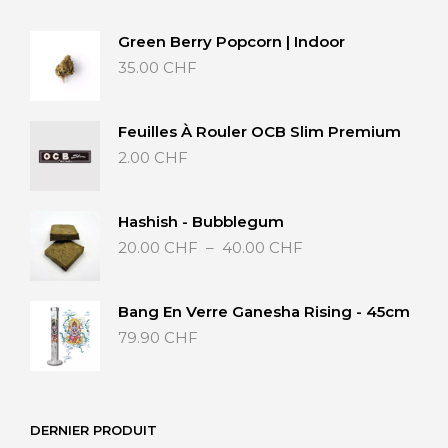
Green Berry Popcorn | Indoor
35.00
CHF
Feuilles À Rouler OCB Slim Premium
2.00
CHF
Hashish - Bubblegum
Plage
20.00
CHF
–
40.00
CHF
de
prix :
20.00 CHF
Bang En Verre Ganesha Rising - 45cm
à
79.90
CHF
40.00 CHF
DERNIER PRODUIT