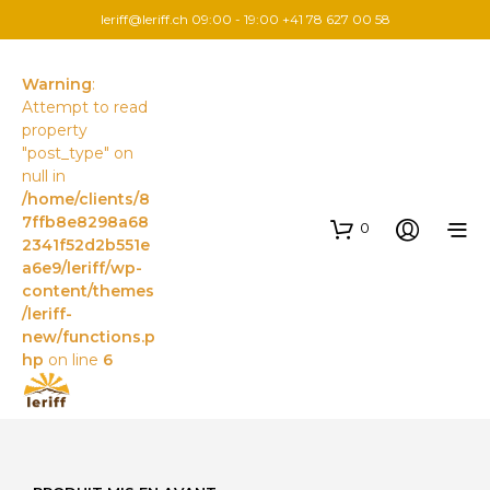
leriff@leriff.ch
09:00 - 19:00 +41 78 627 00 58
Warning
:
Attempt to read
property
"post_type" on
null in
/home/clients/8
7ffb8e8298a68
0
2341f52d2b551e
a6e9/leriff/wp-
content/themes
/leriff-
new/functions.p
hp
on line
6