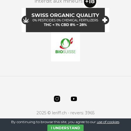
interdit aux mineurs
2025 © leriff.ch - revers: 3965
By continuing to browse this site, you agree to our
use of cookies
.
I UNDERSTAND