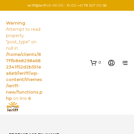
leriff@leriff.ch
09:00 - 19:00 +41 78 627 00 58
Warning
:
Attempt to read
property
"post_type" on
null in
/home/clients/8
7ffb8e8298a68
0
2341f52d2b551e
a6e9/leriff/wp-
content/themes
/leriff-
new/functions.p
hp
on line
6