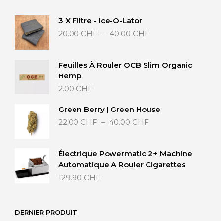
3 X Filtre - Ice-O-Lator
Plage
20.00
CHF
–
40.00
CHF
de
prix :
20.00 CHF
Feuilles À Rouler OCB Slim Organic
à
Hemp
40.00 CHF
2.00
CHF
Green Berry | Green House
Plage
22.00
CHF
–
40.00
CHF
de
prix :
22.00 CHF
Électrique Powermatic 2+ Machine
à
Automatique A Rouler Cigarettes
40.00 CHF
129.90
CHF
DERNIER PRODUIT