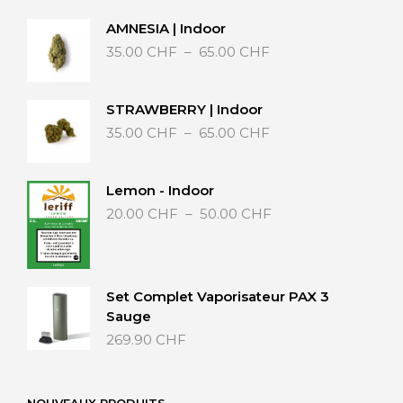
AMNESIA | Indoor
Plage
35.00
CHF
–
65.00
CHF
de
prix :
35.00 CHF
STRAWBERRY | Indoor
à
Plage
35.00
CHF
–
65.00
CHF
65.00 CHF
de
prix :
35.00 CHF
Lemon - Indoor
à
Plage
20.00
CHF
–
50.00
CHF
65.00 CHF
de
prix :
20.00 CHF
à
Set Complet Vaporisateur PAX 3
50.00 CHF
Sauge
269.90
CHF
NOUVEAUX PRODUITS