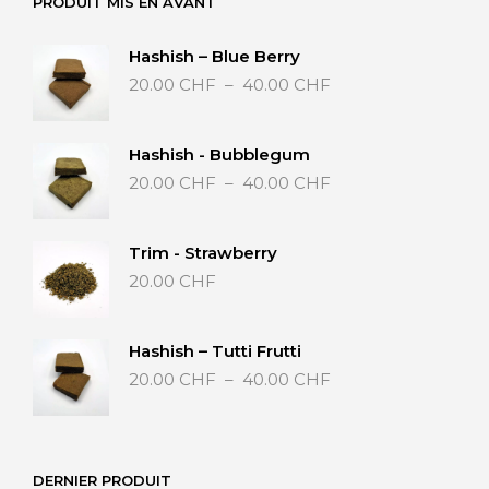
PRODUIT MIS EN AVANT
Hashish – Blue Berry
Plage
20.00
CHF
–
40.00
CHF
de
prix :
20.00 CHF
Hashish - Bubblegum
à
Plage
20.00
CHF
–
40.00
CHF
40.00 CHF
de
prix :
20.00 CHF
Trim - Strawberry
à
20.00
CHF
40.00 CHF
Hashish – Tutti Frutti
Plage
20.00
CHF
–
40.00
CHF
de
prix :
20.00 CHF
à
DERNIER PRODUIT
40.00 CHF