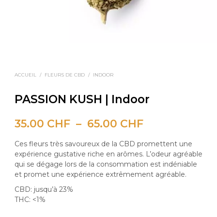
ACCUEIL
/
FLEURS DE CBD
/
INDOOR
PASSION KUSH | Indoor
Plage
35.00
CHF
–
65.00
CHF
de
Ces fleurs très savoureux de la CBD promettent une
prix :
expérience gustative riche en arômes. L’odeur agréable
qui se dégage lors de la consommation est indéniable
35.00 CHF
et promet une expérience extrêmement agréable.
à
CBD: jusqu’à 23%
THC: <1%
65.00 CHF