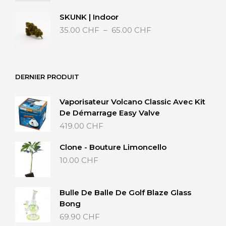
SKUNK | Indoor
Plage
35.00
CHF
–
65.00
CHF
de
prix :
35.00 CHF
à
DERNIER PRODUIT
65.00 CHF
Vaporisateur Volcano Classic Avec Kit
De Démarrage Easy Valve
419.00
CHF
Clone - Bouture Limoncello
10.00
CHF
Bulle De Balle De Golf Blaze Glass
Bong
69.90
CHF