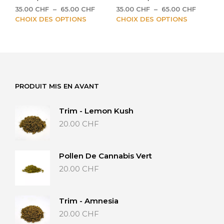
du
du
Plage
Plage
35.00
CHF
–
65.00
CHF
35.00
CHF
–
65.00
CHF
produit
prod
de
Ce
de
Ce
CHOIX DES OPTIONS
CHOIX DES OPTIONS
prix :
prix :
produit
prod
35.00 CHF
35.00 C
a
a
à
à
plusieurs
plus
65.00 CHF
65.00 C
variations.
vari
Les
Les
options
opti
PRODUIT MIS EN AVANT
peuvent
peu
être
être
Trim - Lemon Kush
choisies
choi
20.00
CHF
sur
sur
la
la
page
pag
du
du
Pollen De Cannabis Vert
produit
prod
20.00
CHF
Trim - Amnesia
20.00
CHF