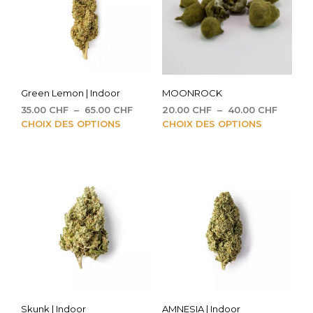
Green Lemon | Indoor
MOONROCK
Plage
Plage
35.00
CHF
–
65.00
CHF
20.00
CHF
–
40.00
CHF
de
Ce
de
Ce
CHOIX DES OPTIONS
CHOIX DES OPTIONS
prix :
prix :
produit
prod
35.00 CHF
20.00 
a
a
à
à
plusieurs
plus
65.00 CHF
40.00 
variations.
vari
Les
Les
options
opti
peuvent
peu
être
être
choisies
choi
sur
sur
la
la
page
pag
Skunk | Indoor
AMNESIA | Indoor