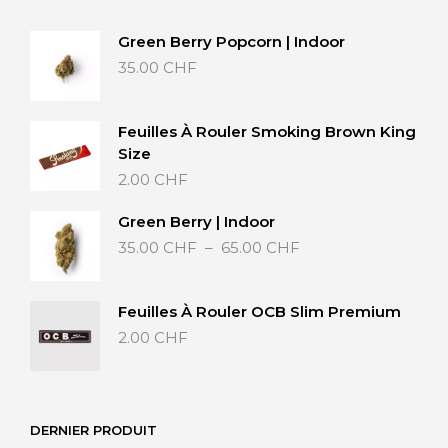
Green Berry Popcorn | Indoor
35.00
CHF
Feuilles À Rouler Smoking Brown King
Size
2.00
CHF
Green Berry | Indoor
Plage
35.00
CHF
–
65.00
CHF
de
prix :
35.00 CHF
Feuilles À Rouler OCB Slim Premium
à
2.00
CHF
65.00 CHF
DERNIER PRODUIT