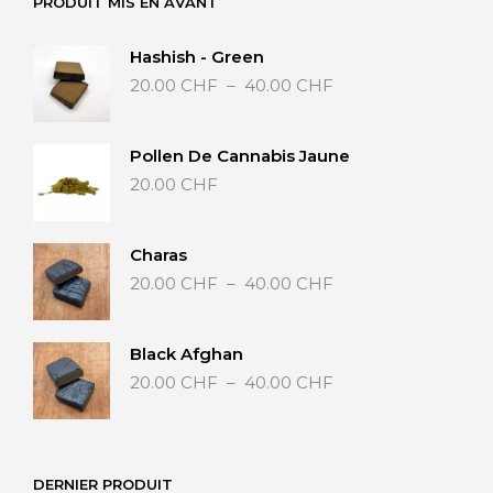
PRODUIT MIS EN AVANT
Hashish - Green
Plage
20.00
CHF
–
40.00
CHF
de
prix :
20.00 CHF
Pollen De Cannabis Jaune
à
20.00
CHF
40.00 CHF
Charas
Plage
20.00
CHF
–
40.00
CHF
de
prix :
20.00 CHF
Black Afghan
à
Plage
20.00
CHF
–
40.00
CHF
40.00 CHF
de
prix :
20.00 CHF
à
DERNIER PRODUIT
40.00 CHF