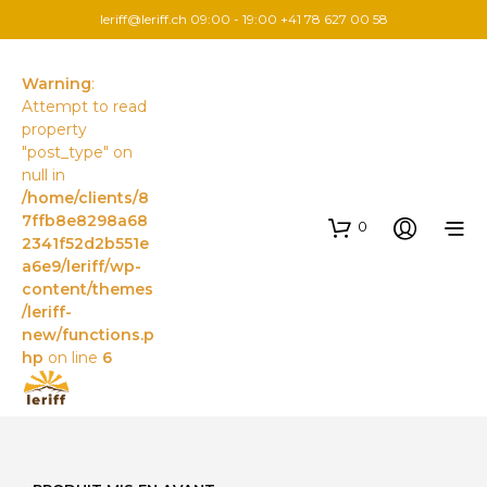
leriff@leriff.ch
09:00 - 19:00 +41 78 627 00 58
Warning
:
Attempt to read
property
"post_type" on
null in
/home/clients/8
7ffb8e8298a68
0
2341f52d2b551e
a6e9/leriff/wp-
content/themes
/leriff-
new/functions.p
hp
on line
6