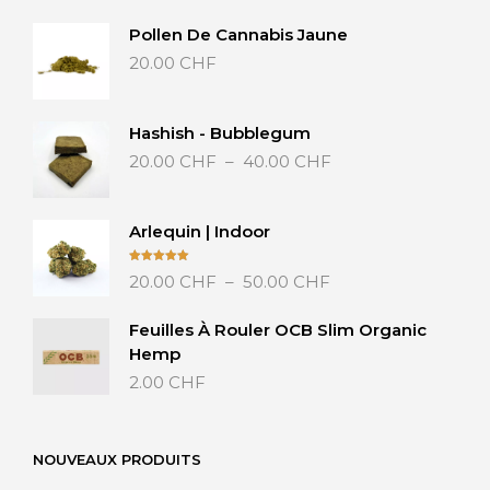
Pollen De Cannabis Jaune
20.00
CHF
Hashish - Bubblegum
Plage
20.00
CHF
–
40.00
CHF
de
prix :
20.00 CHF
Arlequin | Indoor
à
40.00 CHF
Plage
Note
5.00
20.00
CHF
–
50.00
CHF
sur 5
de
prix :
Feuilles À Rouler OCB Slim Organic
20.00 CHF
Hemp
à
2.00
CHF
50.00 CHF
NOUVEAUX PRODUITS