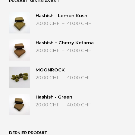
PRODUIT MIS EN AVANT
Hashish - Lemon Kush
Plage
20.00
CHF
–
40.00
CHF
de
prix :
20.00 CHF
Hashish – Cherry Ketama
à
Plage
20.00
CHF
–
40.00
CHF
40.00 CHF
de
prix :
20.00 CHF
MOONROCK
à
Plage
20.00
CHF
–
40.00
CHF
40.00 CHF
de
prix :
20.00 CHF
Hashish - Green
à
Plage
20.00
CHF
–
40.00
CHF
40.00 CHF
de
prix :
20.00 CHF
à
DERNIER PRODUIT
40.00 CHF