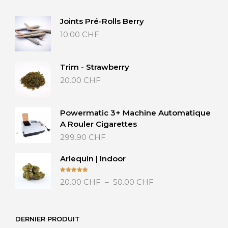
Joints Pré-Rolls Berry
10.00
CHF
Trim - Strawberry
20.00
CHF
Powermatic 3+ Machine Automatique
A Rouler Cigarettes
299.90
CHF
Arlequin | Indoor
Plage
Note
5.00
20.00
CHF
–
50.00
CHF
sur 5
de
prix :
20.00 CHF
DERNIER PRODUIT
à