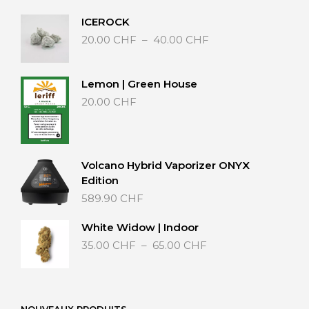
50.00 CHF
ICEROCK
Plage
20.00
CHF
–
40.00
CHF
de
prix :
20.00 CHF
Lemon | Green House
à
20.00
CHF
40.00 CHF
Volcano Hybrid Vaporizer ONYX
Edition
589.90
CHF
White Widow | Indoor
Plage
35.00
CHF
–
65.00
CHF
de
prix :
35.00 CHF
à
NOUVEAUX PRODUITS