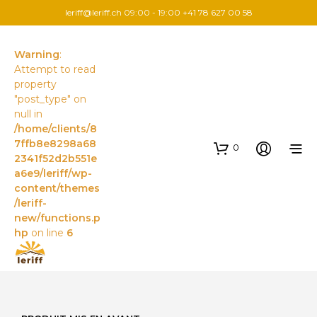
leriff@leriff.ch
09:00 - 19:00 +41 78 627 00 58
Warning
:
Attempt to read
property
"post_type" on
null in
/home/clients/8
7ffb8e8298a68
0
2341f52d2b551e
a6e9/leriff/wp-
content/themes
/leriff-
new/functions.p
hp
on line
6