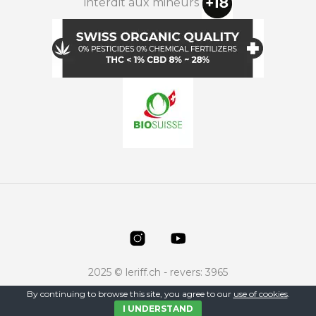
interdit aux mineurs
2025 © leriff.ch - revers: 3965
By continuing to browse this site, you agree to our
use of cookies
.
I UNDERSTAND