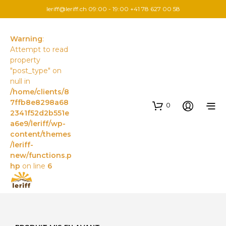
leriff@leriff.ch
09:00 - 19:00 +41 78 627 00 58
Warning
:
Attempt to read
property
"post_type" on
null in
/home/clients/8
7ffb8e8298a68
0
2341f52d2b551e
a6e9/leriff/wp-
content/themes
/leriff-
new/functions.p
hp
on line
6