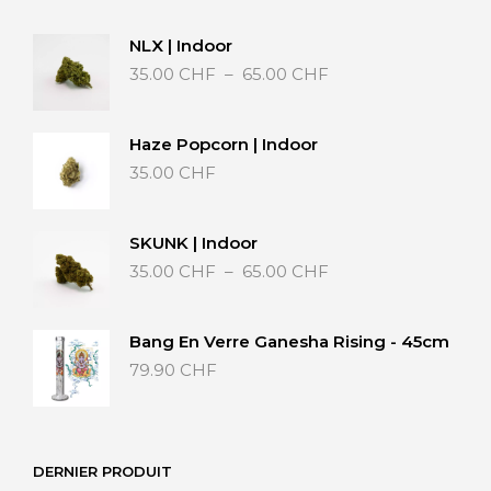
NLX | Indoor
Plage
35.00
CHF
–
65.00
CHF
de
prix :
35.00 CHF
Haze Popcorn | Indoor
à
35.00
CHF
65.00 CHF
SKUNK | Indoor
Plage
35.00
CHF
–
65.00
CHF
de
prix :
35.00 CHF
Bang En Verre Ganesha Rising - 45cm
à
79.90
CHF
65.00 CHF
DERNIER PRODUIT