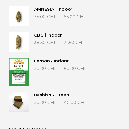
AMNESIA | Indoor
Plage
35.00
CHF
–
65.00
CHF
de
prix :
35.00 CHF
CBG | Indoor
à
Plage
38.50
CHF
–
71.50
CHF
65.00 CHF
de
prix :
38.50 CHF
Lemon - Indoor
à
Plage
20.00
CHF
–
50.00
CHF
71.50 CHF
de
prix :
20.00 CHF
à
Hashish - Green
50.00 CHF
Plage
20.00
CHF
–
40.00
CHF
de
prix :
20.00 CHF
à
NOUVEAUX PRODUITS