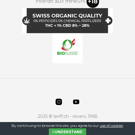
interdit aux mineurs
2025 © leriff.ch - revers: 3965
By continuing to browse this site, you agree to our
use of cookies
.
I UNDERSTAND