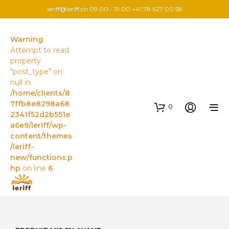
leriff@leriff.ch
09:00 - 19:00 +41 78 627 00 58
Warning
:
Attempt to read
property
"post_type" on
null in
/home/clients/8
7ffb8e8298a68
0
2341f52d2b551e
a6e9/leriff/wp-
content/themes
/leriff-
new/functions.p
hp
on line
6