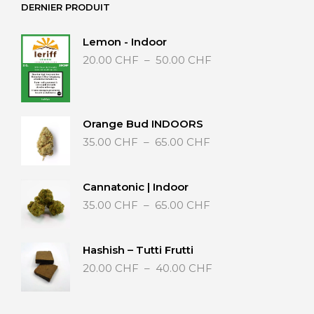
DERNIER PRODUIT
Lemon - Indoor
Plage
20.00
CHF
–
50.00
CHF
de
prix :
20.00 CHF
à
Orange Bud INDOORS
50.00 CHF
Plage
35.00
CHF
–
65.00
CHF
de
prix :
35.00 CHF
Cannatonic | Indoor
à
Plage
35.00
CHF
–
65.00
CHF
65.00 CHF
de
prix :
35.00 CHF
Hashish – Tutti Frutti
à
Plage
20.00
CHF
–
40.00
CHF
65.00 CHF
de
prix :
20.00 CHF