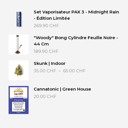
Set Vaporisateur PAX 3 - Midnight Rain
- Édition Limitée
269.90
CHF
"Woody" Bong Cylindre Feuille Noire -
44 Cm
189.90
CHF
Skunk | Indoor
Plage
35.00
CHF
–
65.00
CHF
de
prix :
35.00 CHF
Cannatonic | Green House
à
20.00
CHF
65.00 CHF