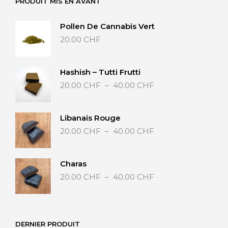
PRODUIT MIS EN AVANT
Pollen De Cannabis Vert
20.00
CHF
Hashish – Tutti Frutti
Plage
20.00
CHF
–
40.00
CHF
de
prix :
20.00 CHF
Libanais Rouge
à
Plage
20.00
CHF
–
40.00
CHF
40.00 CHF
de
prix :
20.00 CHF
Charas
à
Plage
20.00
CHF
–
40.00
CHF
40.00 CHF
de
prix :
20.00 CHF
à
DERNIER PRODUIT
40.00 CHF