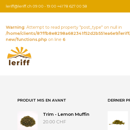
leriff@leriff.ch
09:00 - 19:00 +41 78 627 00 58
Warning
: Attempt to read property "post_type" on null in
/home/clients/87ffb8e8298a682341f52d2b551ea6e9/leriff
new/functions.php
on line
6
PRODUIT MIS EN AVANT
DERNIER P
Trim - Lemon Muffin
20.00
CHF