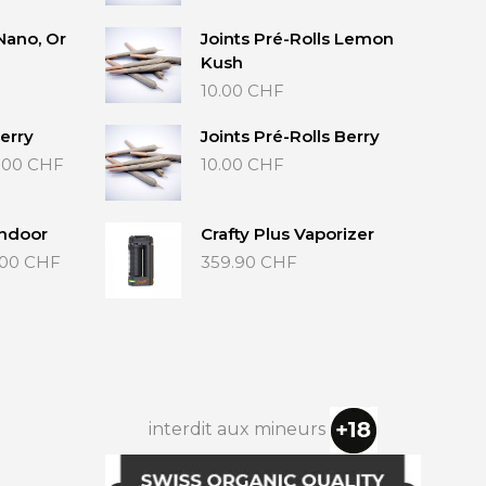
prix :
P
20.00 CHF
Nano, Or
Joints Pré-Rolls Lemon
A
à
N
Kush
40.00 CHF
I
10.00
CHF
E
R
erry
Joints Pré-Rolls Berry
E
Plage
S
.00
CHF
10.00
CHF
de
T
prix :
V
20.00 CHF
I
Indoor
Crafty Plus Vaporizer
à
D
Plage
.00
CHF
359.90
CHF
E
40.00 CHF
de
.
prix :
35.00 CHF
à
65.00 CHF
interdit aux mineurs