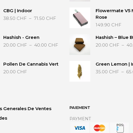
CBG | Indoor
Flowermate V5 
Plage
Rose
38.50
CHF
–
71.50
CHF
de
149.90
CHF
prix :
38.50 CHF
Hashish - Green
Hashish – Blue B
à
Plage
20.00
CHF
–
40.00
CHF
20.00
CHF
–
40
71.50 CHF
de
prix :
20.00 CHF
Pollen De Cannabis Vert
Green Lemon | 
à
20.00
CHF
35.00
CHF
–
65
40.00 CHF
PAIEMENT
s Generales De Ventes
des
PAYMENT