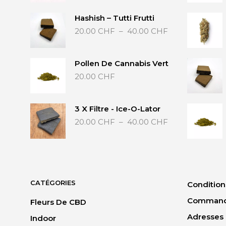
Hashish – Tutti Frutti
Plage
20.00
CHF
–
40.00
CHF
de
prix :
20.00 CHF
Pollen De Cannabis Vert
à
20.00
CHF
40.00 CHF
3 X Filtre - Ice-O-Lator
Plage
20.00
CHF
–
40.00
CHF
de
prix :
20.00 CHF
à
40.00 CHF
CATÉGORIES
Condition
Comman
Fleurs De CBD
Adresses
Indoor