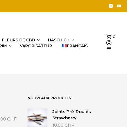
0
FLEURS DE CBD
HASCHICH
RIM
VAPORISATEUR
FRANÇAIS
NOUVEAUX PRODUITS
V
O
Joints Pré-Roulés
T
Plage
Strawberry
.00
CHF
R
de
10.00
CHF
E